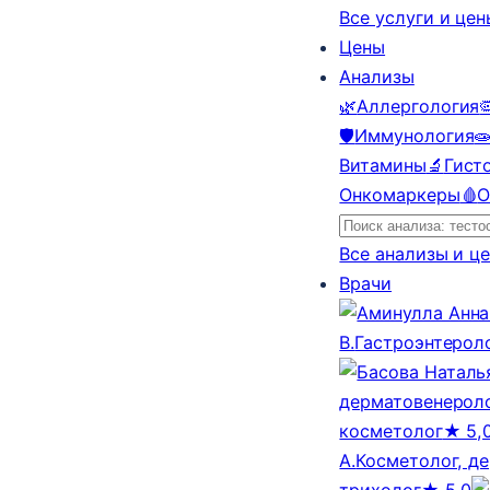
Все услуги и це
Цены
Анализы
🌿
Аллергология

🛡️
Иммунология

Витамины
🔬
Гист
Онкомаркеры
🩸
О
Все анализы и ц
Врачи
В.
Гастроэнтерол
дерматовенероло
косметолог
★ 5,
А.
Косметолог, д
трихолог
★ 5,0