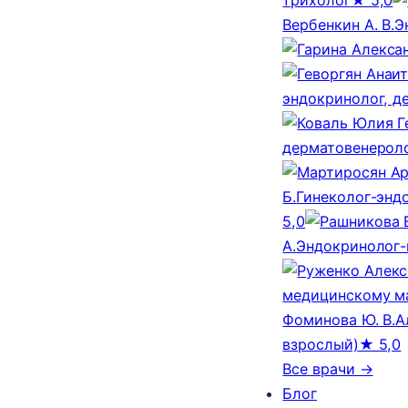
Вербенкин А. В.
Э
эндокринолог, д
дерматовенероло
Б.
Гинеколог-эндо
5,0
А.
Эндокринолог-
медицинскому м
Фоминова Ю. В.
А
взрослый)
★ 5,0
Все врачи →
Блог