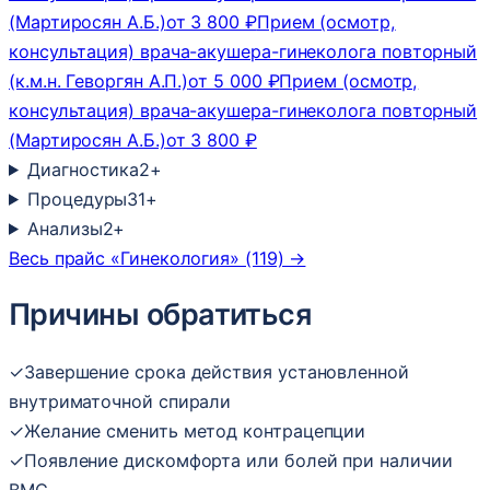
(Мартиросян А.Б.)
от 3 800 ₽
Прием (осмотр,
консультация) врача-акушера-гинеколога повторный
(к.м.н. Геворгян А.П.)
от 5 000 ₽
Прием (осмотр,
консультация) врача-акушера-гинеколога повторный
(Мартиросян А.Б.)
от 3 800 ₽
Диагностика
2
+
Процедуры
31
+
Анализы
2
+
Весь прайс «Гинекология» (119) →
Причины обратиться
✓
Завершение срока действия установленной
внутриматочной спирали
✓
Желание сменить метод контрацепции
✓
Появление дискомфорта или болей при наличии
ВМС