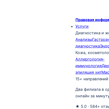
Правовая инфор
Услуги
Диагностика и ж
Анализы
Гастроэ
диагностика
Энд
Кожа, косметоло
Аллергология-
иммунология
Дер
эпиляция
хит
Ма
15+ направлений
Два филиала в о
онлайн за минуту
★ 5.0 · 584+ отз