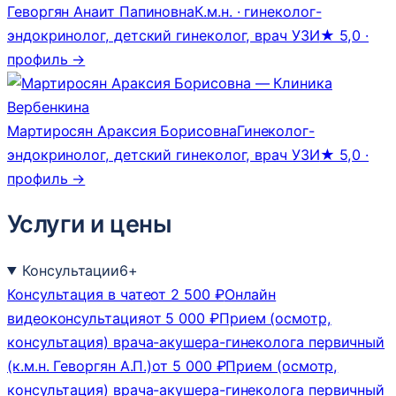
Геворгян Анаит Папиновна
К.м.н. · гинеколог-
эндокринолог, детский гинеколог, врач УЗИ
★ 5,0 ·
профиль →
Мартиросян Араксия Борисовна
Гинеколог-
эндокринолог, детский гинеколог, врач УЗИ
★ 5,0 ·
профиль →
Услуги и цены
Консультации
6
+
Консультация в чате
от 2 500 ₽
Онлайн
видеоконсультация
от 5 000 ₽
Прием (осмотр,
консультация) врача-акушера-гинеколога первичный
(к.м.н. Геворгян А.П.)
от 5 000 ₽
Прием (осмотр,
консультация) врача-акушера-гинеколога первичный