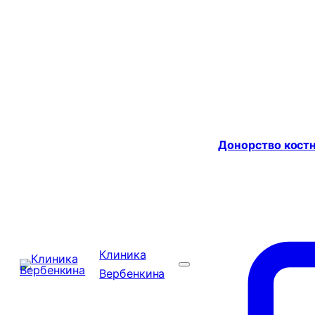
Донорство костн
Клиника
Вербенкина