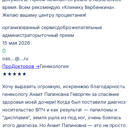
время. Всем рекомендую «Клинику Вербенкина».
Желаю вашему центру процветания!
организованный сервис
доброжелательные
администраторы
точный прием
15 мая 2026
O
oas….@….ru
ПроДокторов →
Гинекология
★
★
★
★
★
Хочу выразить огромную, искреннюю благодарность
гинекологу Анаит Папиновна Геворгян за спасение
здоровья моей дочери! Когда был поставили диагноз
носительство ВПЧ и как результат — папиломы и
"дисплазия", земля ушла из-под ног, очень боялась
этого диагноза. Но Анаит Папиновна — это не просто