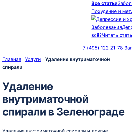
Все статьи
Забол
Похудение и ме
Заболевания
Деп
всё?
Читать стат
+7 (495) 122-21-78
За
Главная
·
Услуги
·
Удаление внутриматочной
спирали
Удаление
внутриматочной
спирали в Зеленограде
Удаление внутриматочной спирали и другие