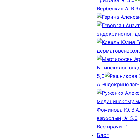
Вербенкин А. В.
Э
эндокринолог, д
дерматовенероло
Б.
Гинеколог-эндо
5,0
А.
Эндокринолог-
медицинскому м
Фоминова Ю. В.
А
взрослый)
★ 5,0
Все врачи →
Блог