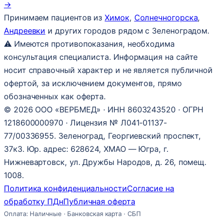
→
Принимаем пациентов из
Химок
,
Солнечногорска
,
Андреевки
и других городов рядом с Зеленоградом.
⚠ Имеются противопоказания, необходима
консультация специалиста. Информация на сайте
носит справочный характер и не является публичной
офертой, за исключением документов, прямо
обозначенных как оферта.
© 2026 ООО «ВЕРБМЕД» · ИНН 8603243520 · ОГРН
1218600000970 · Лицензия № Л041-01137-
77/00336955. Зеленоград, Георгиевский проспект,
37к3. Юр. адрес: 628624, ХМАО — Югра, г.
Нижневартовск, ул. Дружбы Народов, д. 26, помещ.
1008.
Политика конфиденциальности
Согласие на
обработку ПДн
Публичная оферта
Оплата: Наличные · Банковская карта · СБП