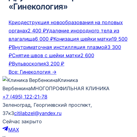
«Гинекология»
Криодеструкция новообразования на половых
органах
2 400 ₽
Удаление инородного тела из
влагалища
6 000 ₽
Конизация шейки матки
19 500
₽
Внутриматочная инстилляция плазмой
3 300
₽
Снятие швов с шейки матки
2 600
₽
Вульвоскопия
3 200 ₽
Все: Гинекология →
Клиника
Вербенкина
МНОГОПРОФИЛЬНАЯ КЛИНИКА
+7 (495) 122-21-78
Зеленоград, Георгиевский проспект,
37к3
citilabzel@yandex.ru
Сейчас закрыто
MAX