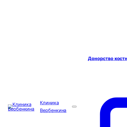
Донорство костн
Клиника
Вербенкина