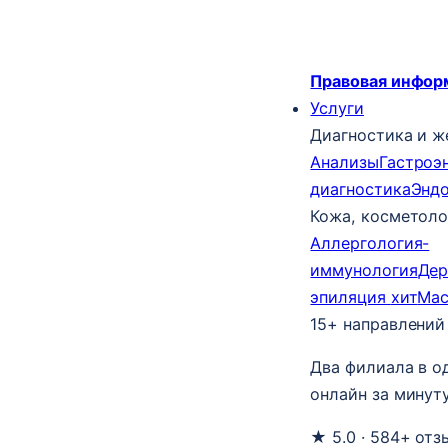
Правовая инфор
Услуги
Диагностика и ж
Анализы
Гастроэ
диагностика
Энд
Кожа, косметоло
Аллергология-
иммунология
Дер
эпиляция
хит
Ма
15+ направлений
Два филиала в о
онлайн за минуту
★ 5.0 · 584+ отз