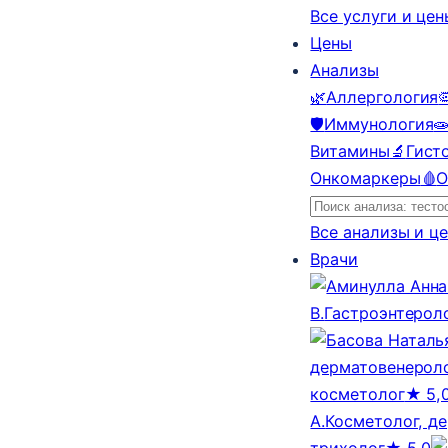
Все услуги и це
Цены
Анализы
🌿
Аллергология

🛡️
Иммунология

Витамины
🔬
Гист
Онкомаркеры
🩸
О
Все анализы и ц
Врачи
В.
Гастроэнтерол
дерматовенероло
косметолог
★ 5,
А.
Косметолог, д
трихолог
★ 5,0