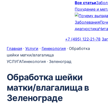
Все статьи
Забол
Похудение и ме
Заболевания
Поч
диагностика
Чита
+7 (495) 122-21-78
За
Главная
·
Услуги
·
Гинекология
·
Обработка
шейки матки/влагалища
УСЛУГА
Гинекология · Зеленоград
Обработка шейки
матки/влагалища в
Зеленограде