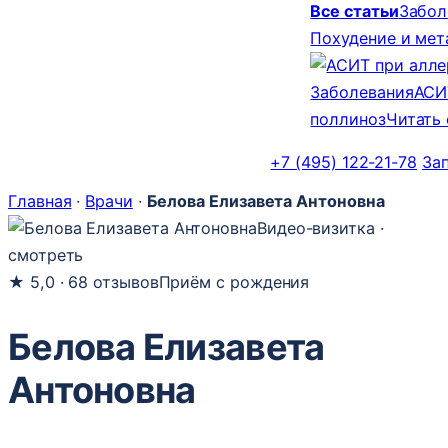
Все статьи
Забол
Похудение и ме
Заболевания
АСИ
поллиноз
Читать
+7 (495) 122-21-78
За
Главная
·
Врачи
·
Белова Елизавета Антоновна
Видео-визитка ·
смотреть
★
5,0 · 68 отзывов
Приём с рождения
Белова Елизавета
Антоновна