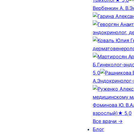
Вербенкин А. В.
Э
эндокринолог, д
дерматовенероло
Б.
Гинеколог-эндо
5,0
А.
Эндокринолог-
медицинскому м
Фоминова Ю. В.
А
взрослый)
★ 5,0
Все врачи →
Блог