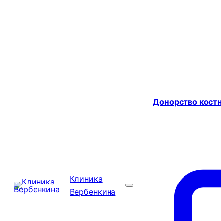
Донорство костн
Клиника
Вербенкина