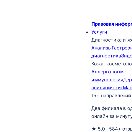
Правовая инфор
Услуги
Диагностика и ж
Анализы
Гастроэ
диагностика
Энд
Кожа, косметоло
Аллергология-
иммунология
Дер
эпиляция
хит
Ма
15+ направлений
Два филиала в о
онлайн за минуту
★ 5.0 · 584+ отз