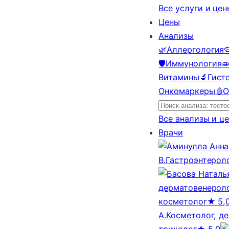
Все услуги и це
Цены
Анализы
🌿
Аллергология

🛡️
Иммунология

Витамины
🔬
Гист
Онкомаркеры
🩸
О
Все анализы и ц
Врачи
В.
Гастроэнтерол
дерматовенероло
косметолог
★ 5,
А.
Косметолог, д
трихолог
★ 5,0