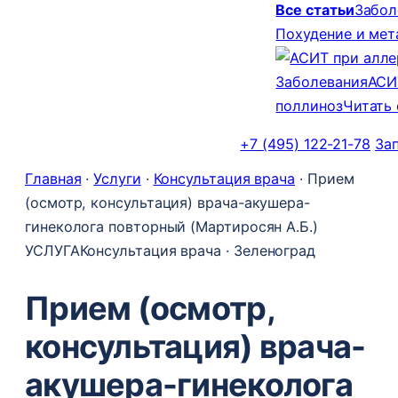
Все статьи
Забол
Похудение и ме
Заболевания
АСИ
поллиноз
Читать
+7 (495) 122-21-78
За
Главная
·
Услуги
·
Консультация врача
·
Прием
(осмотр, консультация) врача-акушера-
гинеколога повторный (Мартиросян А.Б.)
УСЛУГА
Консультация врача · Зеленоград
Прием (осмотр,
консультация) врача-
акушера-гинеколога