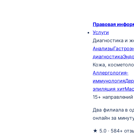
Правовая инфор
Услуги
Диагностика и ж
Анализы
Гастроэ
диагностика
Энд
Кожа, косметоло
Аллергология-
иммунология
Дер
эпиляция
хит
Ма
15+ направлений
Два филиала в о
онлайн за минуту
★ 5.0 · 584+ отз