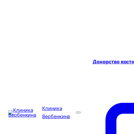
Донорство костн
Клиника
Вербенкина