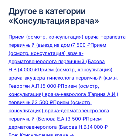
Другое в категории
«Консультация врача»
Прием (осмотр, консультация) врача-терапевта
первичный (выезд на дом)
7 500 ₽
Прием
(осмотр, консультация) врача-
дерматовенеролога первичный (Басова
Н.В.)
4 000 ₽
Прием (осмотр, консультация)
врача-акушера-гинеколога первичный (к.м.н.
Геворгян А.П.)
5 000 ₽
Прием (осмотр,
консультация) врача-невролога (Гарина А.И.)
первичный
3 500 ₽
Прием (осмотр,
консультация) врача-дерматовенеролога
первичный (Белова Е.А.)
3 500 ₽
Прием
дерматовенеролога (Басова Н.В.)
4 000 ₽
Все: Консультация врача →