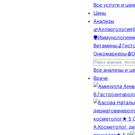
Все услуги и це
Цены
Анализы
🌿
Аллергология

🛡️
Иммунология

Витамины
🔬
Гист
Онкомаркеры
🩸
О
Все анализы и ц
Врачи
В.
Гастроэнтерол
дерматовенероло
косметолог
★ 5,
А.
Косметолог, д
трихолог
★ 5,0