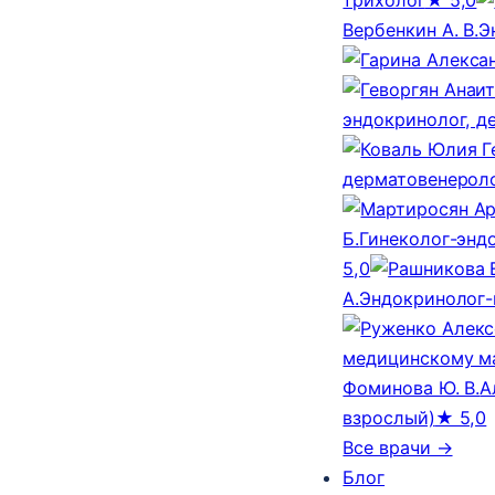
Вербенкин А. В.
Э
эндокринолог, д
дерматовенероло
Б.
Гинеколог-эндо
5,0
А.
Эндокринолог-
медицинскому м
Фоминова Ю. В.
А
взрослый)
★ 5,0
Все врачи →
Блог