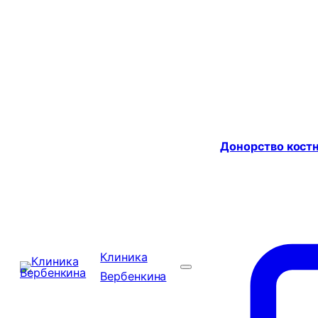
Донорство костн
Клиника
Вербенкина