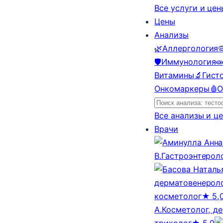
Все услуги и це
Цены
Анализы
🌿
Аллергология

🛡️
Иммунология

Витамины
🔬
Гист
Онкомаркеры
🩸
О
Все анализы и ц
Врачи
В.
Гастроэнтерол
дерматовенероло
косметолог
★ 5,
А.
Косметолог, д
трихолог
★ 5,0