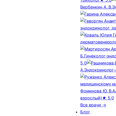
Вербенкин А. В.
Э
эндокринолог, д
дерматовенероло
Б.
Гинеколог-эндо
5,0
А.
Эндокринолог-
медицинскому м
Фоминова Ю. В.
А
взрослый)
★ 5,0
Все врачи →
Блог