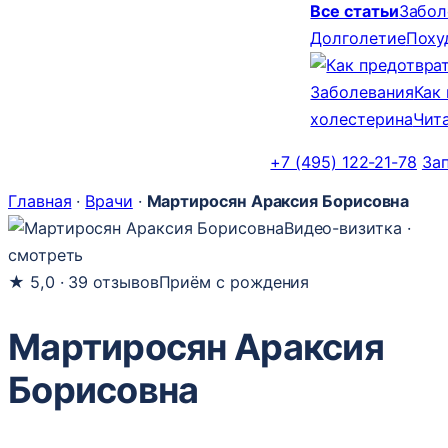
Все статьи
Забол
Долголетие
Поху
Заболевания
Как
холестерина
Чит
+7 (495) 122-21-78
За
Главная
·
Врачи
·
Мартиросян Араксия Борисовна
Видео-визитка ·
смотреть
★
5,0 · 39 отзывов
Приём с рождения
Мартиросян Араксия
Борисовна