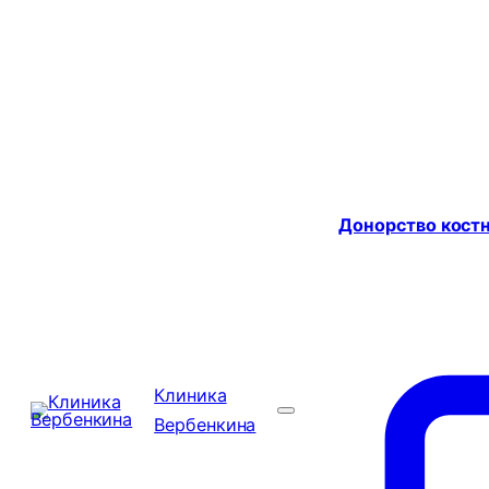
Донорство костн
Клиника
Вербенкина