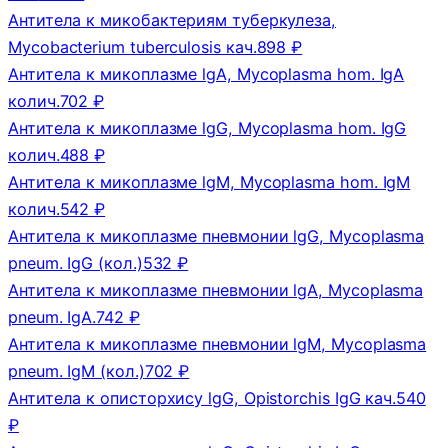
Антитела к микобактериям туберкулеза,
Mycobacterium tuberculosis кач.
898 ₽
Антитела к микоплазме lgA, Mycoplasma hom. IgA
колич.
702 ₽
Антитела к микоплазме lgG, Mycoplasma hom. IgG
колич.
488 ₽
Антитела к микоплазме lgM, Mycoplasma hom. IgM
колич.
542 ₽
Антитела к микоплазме пневмонии lgG, Mycoplasma
pneum. IgG (кол.)
532 ₽
Антитела к микоплазме пневмонии lgА, Mycoplasma
pneum. IgА.
742 ₽
Антитела к микоплазме пневмонии lgМ, Mycoplasma
pneum. IgM (кол.)
702 ₽
Антитела к описторхису lgG, Opistorchis IgG кач.
540
₽