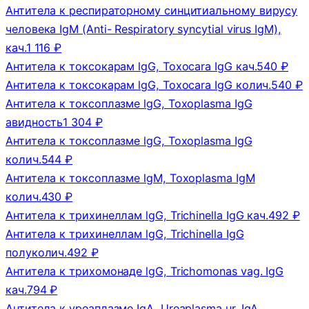
Антитела к респираторному синцитиальному вирусу
человека IgM (Anti- Respiratory syncytial virus IgM),
кач.
1 116 ₽
Антитела к токсокарам lgG, Toxocara IgG кач.
540 ₽
Антитела к токсокарам lgG, Toxocara IgG колич.
540 ₽
Антитела к токсоплазме lgG, Toxoplasma IgG
авидность
1 304 ₽
Антитела к токсоплазме lgG, Toxoplasma IgG
колич.
544 ₽
Антитела к токсоплазме lgM, Toxoplasma IgM
колич.
430 ₽
Антитела к трихинеллам lgG, Trichinella IgG кач.
492 ₽
Антитела к трихинеллам lgG, Trichinella IgG
полуколич.
492 ₽
Антитела к трихомонаде lgG, Trichomonas vag. IgG
кач.
794 ₽
Антитела к уреаплазме IgA, Ureaplasma ur. IgA