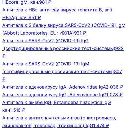
HBcore lgM, кач.
981 ₽
Антитела к HBe-антигену вируса гепатита В, anti-
HBeAg, кач.
951 ₽
Антитела к S белку вируса SARS-CoV2 (COVID-19) IgM
(Abbott Laboratories, EU; ИХЛА)
931 ₽
Антитела к SARS-CoV2 (COVID-19) IgG
(сертифицированные российские тест-системы)
922
₽
Антитела к SARS-CoV2 (COVID-19) IgM
(сертифицированные российские тест-системы)
807
₽
Антитела к аденовирусу IgA, Adenoviridae IgA
2 036 ₽
Антитела к аденовирусу IgG, Adenoviridae IgG
1 078 ₽
Антитела к амебе IgG, Entamoeba histolytica lgG
кач
1 516 ₽
Антитела к антигенам гельминтов (опистрохисов,
эхинококков, токсокар, трихинелл) lgG
1 474 ₽