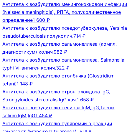
Антитела к возбудителю менингококковой инфекции
(Neisseria meningitidis), РПГА, полуколичественное
определение
1 600 ₽
Антитела к возбудителю псевдотуберкулеза, Yersinia
pseudotuberculosis полуколич.
714 ₽
Антитела к возбудителю сальмонеллеза (компл.
диагностикум) колич.
982 ₽
Антитела к возбудителю сальмонеллеза, Salmonella
typhi Vi-антиген колич.
322 ₽
Антитела к возбудителю столбняка (Clostridium
tetani)
1 148 ₽
Антитела к возбудителю стронголоидоза IgG,
Strongyloides stercoralis lgG кач.
1 658 ₽
Антитела к возбудителю тениоза IgM,IgG,Taenia
solium IgM,IgG
1 454 ₽
Антитела к возбудителю туляремии в реакции
гемагглют (Francisella tularensis), РПГА,