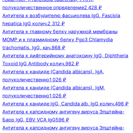
полуколичественное определение
2 428 ₽
Антитела к возбудителю фасциолеза IgG, Fasciola
hepatica lgG колич.
2 312 ₽
Антитела к главному белку наружной мембраны
МОМР и к плазмидному белку Pgp3 Chlamydia
trachomatis, IgG, кач.
868 ₽
Антитела к дифтерийному анатоксину IgG, Diphtheria
Toxoid IgG Antibody колич.
982 ₽
Антитела к кандиде (Candida albicans), IgA,
полуколичественно
1 026 ₽
Антитела к кандиде (Candida albicans), IgM,
полуколичественно
1 026 ₽
Антитела к кандиде lgG, Candida alb. IgG колич.
498 ₽
Антитела к капсидному антигену вируса Эпштейна-
Барр lgG, EBV VCA lgG
596 ₽
Антитела к капсидному антигену вируса Эпштейна-