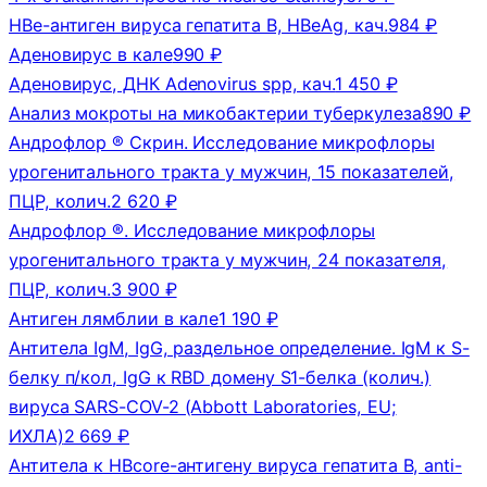
HBe-антиген вируса гепатита В, HBeAg, кач.
984 ₽
Аденовирус в кале
990 ₽
Аденовирус, ДНК Adenovirus spp, кач.
1 450 ₽
Анализ мокроты на микобактерии туберкулеза
890 ₽
Андрофлор ® Скрин. Исследование микрофлоры
урогенитального тракта у мужчин, 15 показателей,
ПЦР, колич.
2 620 ₽
Андрофлор ®. Исследование микрофлоры
урогенитального тракта у мужчин, 24 показателя,
ПЦР, колич.
3 900 ₽
Антиген лямблии в кале
1 190 ₽
Антитела IgM, IgG, раздельное определение. IgM к S-
белку п/кол, IgG к RBD домену S1-белка (колич.)
вируса SARS-COV-2 (Abbott Laboratories, EU;
ИХЛА)
2 669 ₽
Антитела к HBcore-антигену вируса гепатита В, anti-