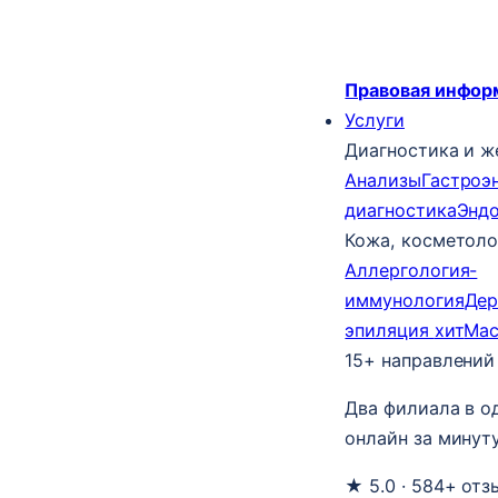
Правовая инфор
Услуги
Диагностика и ж
Анализы
Гастроэ
диагностика
Энд
Кожа, косметоло
Аллергология-
иммунология
Дер
эпиляция
хит
Ма
15+ направлений
Два филиала в о
онлайн за минуту
★ 5.0 · 584+ отз