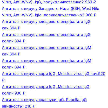
Virus, Anti-WNV), IgG, полуколичественно
2 960 ₽
Антитела к вирусу Западного Нила (ВЗН, West Nile
Virus, Anti-WNV), IgM, полуколичественно
2 960 ₽
Антитела к вирусу клещевого энцефалита lgG
кач.
894 ₽
Антитела к вирусу клещевого энцефалита lgG
колич.
894 ₽
Антитела к вирусу клещевого энцефалита lgM
кач.
894 ₽
Антитела к вирусу клещевого энцефалита lgM
колич.
894 ₽
Антитела к вирусу кори lgG, Measles virus IgG кач.
920
₽
Антитела к вирусу кори lgG, Measles virus IgG
колич.
980 ₽
Антитела к вирусу краснухи lgG, Rubella IgG
авидность
1 216 ₽