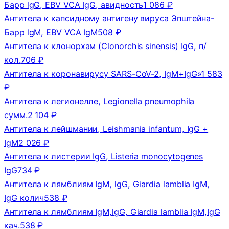
Барр lgG, EBV VCA lgG, авидность
1 086 ₽
Антитела к капсидному антигену вируса Эпштейна-
Барр lgM, EBV VCA lgM
508 ₽
Антитела к клонорхам (Clonorchis sinensis) IgG, п/
кол.
706 ₽
Антитела к коронавирусу SARS-CoV-2, IgM+IgG»
1 583
₽
Антитела к легионелле, Legionella pneumophila
сумм.
2 104 ₽
Антитела к лейшмании, Leishmania infantum, IgG +
IgM
2 026 ₽
Антитела к листерии IgG, Listeria monocytogenes
IgG
734 ₽
Антитела к лямблиям IgM, lgG, Giardia lamblia IgM,
IgG колич
538 ₽
Антитела к лямблиям IgM,lgG, Giardia lamblia IgM,IgG
кач.
538 ₽