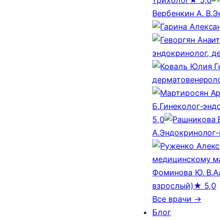
Вербенкин А. В.
Э
эндокринолог, д
дерматовенероло
Б.
Гинеколог-эндо
5,0
А.
Эндокринолог-
медицинскому м
Фоминова Ю. В.
А
взрослый)
★ 5,0
Все врачи →
Блог