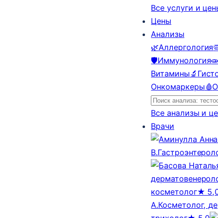
Все услуги и це
Цены
Анализы
🌿
Аллергология

🛡️
Иммунология

Витамины
🔬
Гист
Онкомаркеры
🩸
О
Все анализы и ц
Врачи
В.
Гастроэнтерол
дерматовенероло
косметолог
★ 5,
А.
Косметолог, д
трихолог
★ 5,0