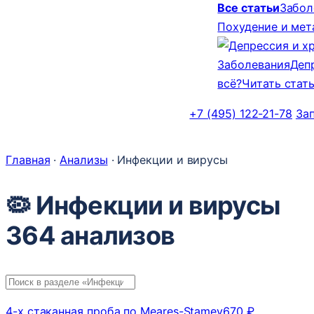
Все статьи
Забол
Похудение и ме
Заболевания
Деп
всё?
Читать стат
+7 (495) 122-21-78
За
Главная
·
Анализы
·
Инфекции и вирусы
🦠 Инфекции и вирусы
364 анализов
4-х стаканная проба по Meares-Stamey
670 ₽