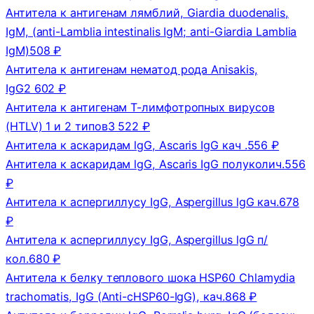
Антитела к антигенам лямблий, Giardia duodenalis,
IgM, (anti-Lamblia intestinalis IgM; anti-Giardia Lamblia
IgM)
508 ₽
Антитела к антигенам нематод рода Anisakis,
IgG
2 602 ₽
Антитела к антигенам Т-лимфотропных вирусов
(HTLV) 1 и 2 типов
3 522 ₽
Антитела к аскаридам lgG, Ascaris IgG кач .
556 ₽
Антитела к аскаридам lgG, Ascaris IgG полуколич.
556
₽
Антитела к аспергиллусу IgG, Aspergillus lgG кач.
678
₽
Антитела к аспергиллусу IgG, Aspergillus lgG п/
кол.
680 ₽
Антитела к белку теплового шока HSP60 Chlamydia
trachomatis, IgG (Anti-cHSP60-IgG), кач.
868 ₽