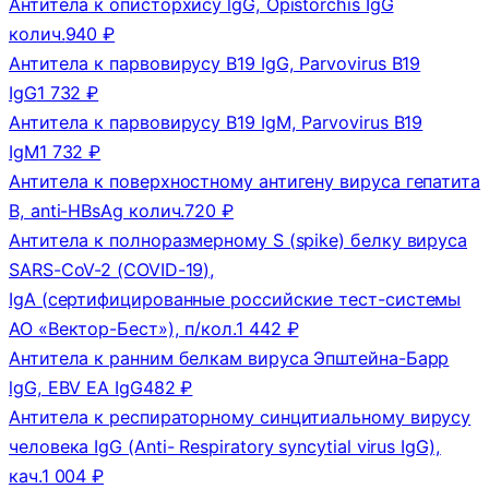
Антитела к описторхису lgG, Opistorchis IgG
колич.
940 ₽
Антитела к парвовирусу В19 IgG, Parvovirus B19
IgG
1 732 ₽
Антитела к парвовирусу В19 IgM, Parvovirus B19
IgM
1 732 ₽
Антитела к поверхностному антигену вируса гепатита
В, anti-HBsAg колич.
720 ₽
Антитела к полноразмерному S (spike) белку вируса
SARS-CoV-2 (COVID-19),
IgA (сертифицированные российские тест-системы
АО «Вектор-Бест»), п/кол.
1 442 ₽
Антитела к ранним белкам вируса Эпштейна-Барр
lgG, EBV EA IgG
482 ₽
Антитела к респираторному синцитиальному вирусу
человека IgG (Anti- Respiratory syncytial virus IgG),
кач.
1 004 ₽