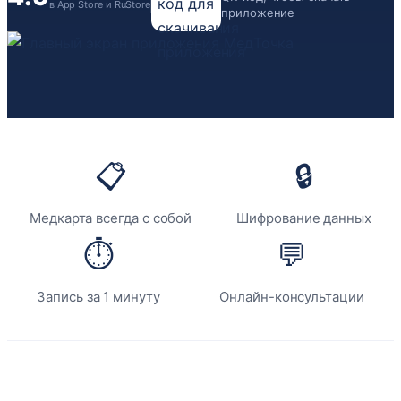
в App Store и RuStore
приложение
📋
🔒
Медкарта всегда с собой
Шифрование данных
⏱️
💬
Запись за 1 минуту
Онлайн-консультации