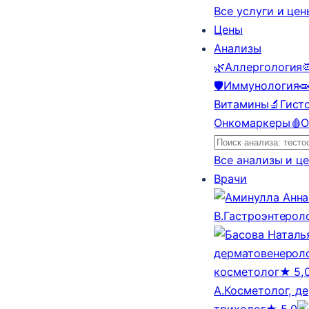
Все услуги и це
Цены
Анализы
🌿
Аллергология

🛡️
Иммунология

Витамины
🔬
Гист
Онкомаркеры
🩸
О
Все анализы и ц
Врачи
В.
Гастроэнтерол
дерматовенероло
косметолог
★ 5,
А.
Косметолог, д
трихолог
★ 5,0