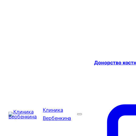
Донорство костн
Клиника
Вербенкина