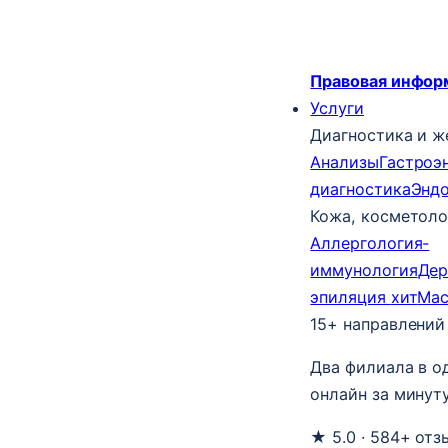
Правовая инфор
Услуги
Диагностика и ж
Анализы
Гастроэ
диагностика
Энд
Кожа, косметоло
Аллергология-
иммунология
Дер
эпиляция
хит
Ма
15+ направлений
Два филиала в о
онлайн за минуту
★ 5.0 · 584+ отз