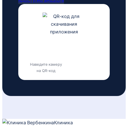
R
Доступно в
RuStore
Наведите камеру
на QR-код
Клиника