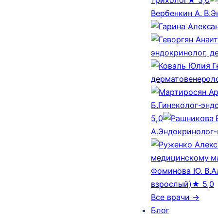
Вербенкин А. В.
Э
эндокринолог, д
дерматовенероло
Б.
Гинеколог-эндо
5,0
А.
Эндокринолог-
медицинскому м
Фоминова Ю. В.
А
взрослый)
★ 5,0
Все врачи →
Блог