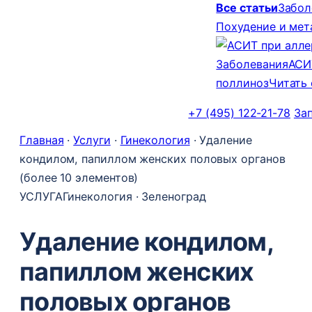
Все статьи
Забол
Похудение и ме
Заболевания
АСИ
поллиноз
Читать
+7 (495) 122-21-78
За
Главная
·
Услуги
·
Гинекология
·
Удаление
кондилом, папиллом женских половых органов
(более 10 элементов)
УСЛУГА
Гинекология · Зеленоград
Удаление кондилом,
папиллом женских
половых органов