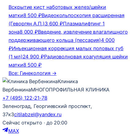
Вскрытие кист наботовых желез/шейки
матки
8 500 ₽
Видеокольпоскопия расширенная
(Геворгян А.П.)
3 600 ₽
Плазмалифтинг 1
зона
8 000 ₽
Введение, извлечение влагалищного
поддерживающего кольца (пессария)
4 000
₽
Инъекционная коррекция малых половых губ
(1 мл)
24 900 ₽
Радиоволновая коагуляция шейки
матки
8 500 ₽
Все: Гинекология →
Клиника
Вербенкина
МНОГОПРОФИЛЬНАЯ КЛИНИКА
+7 (495) 122-21-78
Зеленоград, Георгиевский проспект,
37к3
citilabzel@yandex.ru
Сейчас открыто · до 20:00
MAX