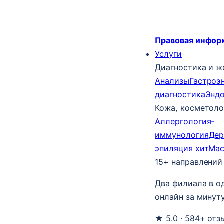
Правовая инфор
Услуги
Диагностика и ж
Анализы
Гастроэ
диагностика
Энд
Кожа, косметоло
Аллергология-
иммунология
Дер
эпиляция
хит
Ма
15+ направлений
Два филиала в о
онлайн за минуту
★ 5.0 · 584+ отз