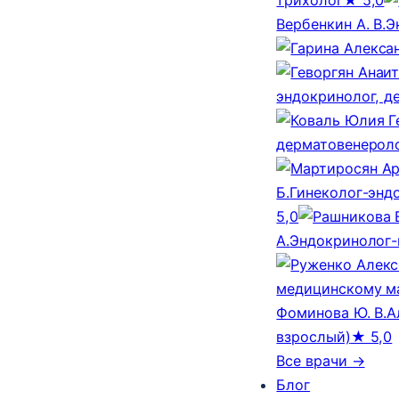
Вербенкин А. В.
Э
эндокринолог, д
дерматовенероло
Б.
Гинеколог-эндо
5,0
А.
Эндокринолог-
медицинскому м
Фоминова Ю. В.
А
взрослый)
★ 5,0
Все врачи →
Блог