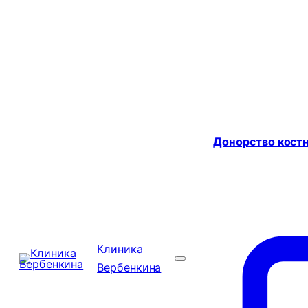
Донорство костн
Клиника
Вербенкина