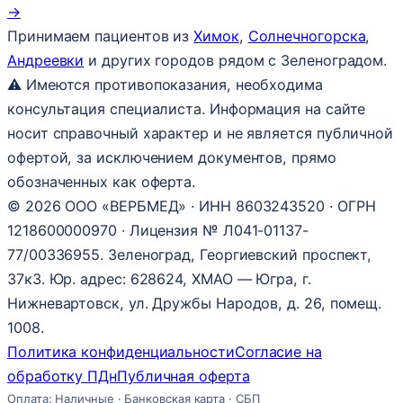
→
Принимаем пациентов из
Химок
,
Солнечногорска
,
Андреевки
и других городов рядом с Зеленоградом.
⚠ Имеются противопоказания, необходима
консультация специалиста. Информация на сайте
носит справочный характер и не является публичной
офертой, за исключением документов, прямо
обозначенных как оферта.
© 2026 ООО «ВЕРБМЕД» · ИНН 8603243520 · ОГРН
1218600000970 · Лицензия № Л041-01137-
77/00336955. Зеленоград, Георгиевский проспект,
37к3. Юр. адрес: 628624, ХМАО — Югра, г.
Нижневартовск, ул. Дружбы Народов, д. 26, помещ.
1008.
Политика конфиденциальности
Согласие на
обработку ПДн
Публичная оферта
Оплата: Наличные · Банковская карта · СБП