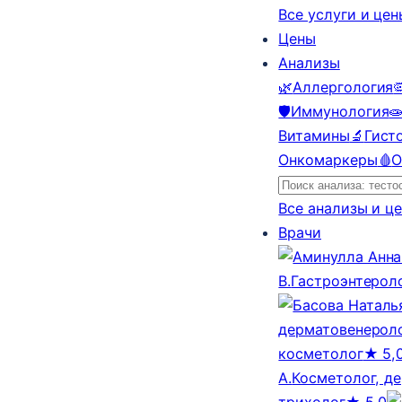
Все услуги и це
Цены
Анализы
🌿
Аллергология

🛡️
Иммунология

Витамины
🔬
Гист
Онкомаркеры
🩸
О
Все анализы и ц
Врачи
В.
Гастроэнтерол
дерматовенероло
косметолог
★ 5,
А.
Косметолог, д
трихолог
★ 5,0