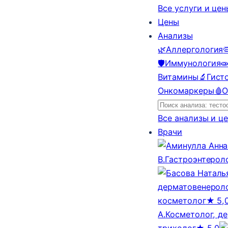
Все услуги и це
Цены
Анализы
🌿
Аллергология

🛡️
Иммунология

Витамины
🔬
Гист
Онкомаркеры
🩸
О
Все анализы и ц
Врачи
В.
Гастроэнтерол
дерматовенероло
косметолог
★ 5,
А.
Косметолог, д
трихолог
★ 5,0