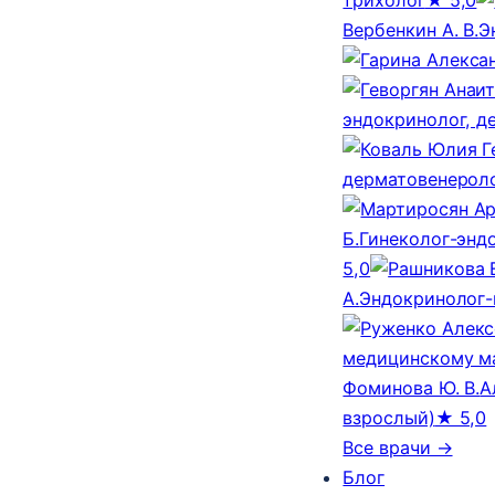
Вербенкин А. В.
Э
эндокринолог, д
дерматовенероло
Б.
Гинеколог-эндо
5,0
А.
Эндокринолог-
медицинскому м
Фоминова Ю. В.
А
взрослый)
★ 5,0
Все врачи →
Блог