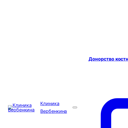
Донорство костн
Клиника
Вербенкина