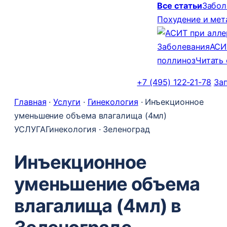
Все статьи
Забол
Похудение и ме
Заболевания
АСИ
поллиноз
Читать
+7 (495) 122-21-78
За
Главная
·
Услуги
·
Гинекология
·
Инъекционное
уменьшение объема влагалища (4мл)
УСЛУГА
Гинекология · Зеленоград
Инъекционное
уменьшение объема
влагалища (4мл) в