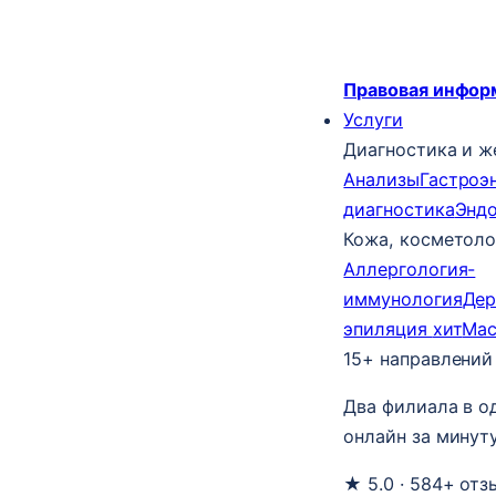
Правовая инфор
Услуги
Диагностика и ж
Анализы
Гастроэ
диагностика
Энд
Кожа, косметоло
Аллергология-
иммунология
Дер
эпиляция
хит
Ма
15+ направлений
Два филиала в о
онлайн за минуту
★ 5.0 · 584+ отз