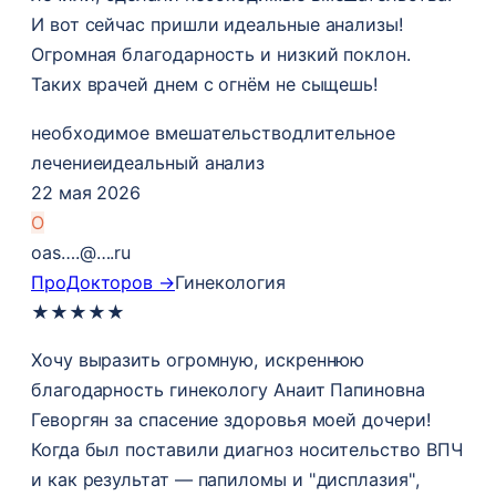
И вот сейчас пришли идеальные анализы!
Огромная благодарность и низкий поклон.
Таких врачей днем с огнём не сыщешь!
необходимое вмешательство
длительное
лечение
идеальный анализ
22 мая 2026
O
oas….@….ru
ПроДокторов →
Гинекология
★
★
★
★
★
Хочу выразить огромную, искреннюю
благодарность гинекологу Анаит Папиновна
Геворгян за спасение здоровья моей дочери!
Когда был поставили диагноз носительство ВПЧ
и как результат — папиломы и "дисплазия",