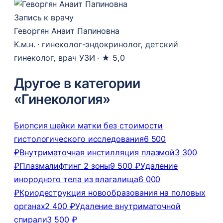
Запись к врачу
Геворгян Анаит Папиновна
К.м.н. · гинеколог-эндокринолог, детский
гинеколог, врач УЗИ ·
★ 5,0
Другое в категории
«Гинекология»
Биопсия шейки матки без стоимости
гистологического исследования
6 500
₽
Внутриматочная инстилляция плазмой
3 300
₽
Плазмалифтинг 2 зоны
9 500 ₽
Удаление
инородного тела из влагалища
6 000
₽
Криодеструкция новообразования на половых
органах
2 400 ₽
Удаление внутриматочной
спирали
3 500 ₽