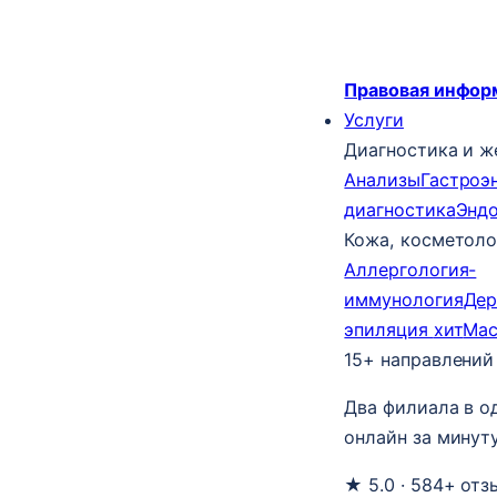
Правовая инфор
Услуги
Диагностика и ж
Анализы
Гастроэ
диагностика
Энд
Кожа, косметоло
Аллергология-
иммунология
Дер
эпиляция
хит
Ма
15+ направлений
Два филиала в о
онлайн за минуту
★ 5.0 · 584+ отз