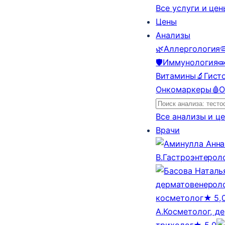
Все услуги и це
Цены
Анализы
🌿
Аллергология

🛡️
Иммунология

Витамины
🔬
Гист
Онкомаркеры
🩸
О
Все анализы и ц
Врачи
В.
Гастроэнтерол
дерматовенероло
косметолог
★ 5,
А.
Косметолог, д
трихолог
★ 5,0