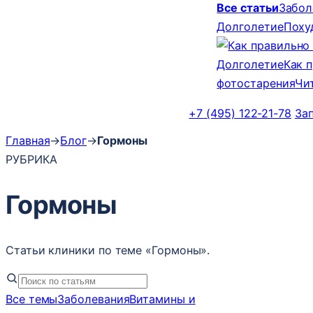
Все статьи
Забол
Долголетие
Поху
Долголетие
Как 
фотостарения
Чи
+7 (495) 122-21-78
За
Главная
→
Блог
→
Гормоны
РУБРИКА
Гормоны
Статьи клиники по теме «Гормоны».
Все темы
Заболевания
Витамины и