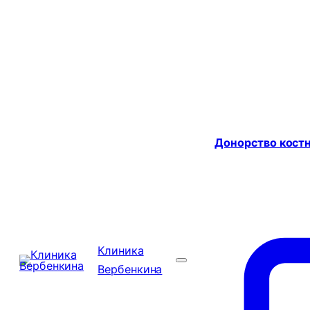
Донорство костн
Клиника
Вербенкина