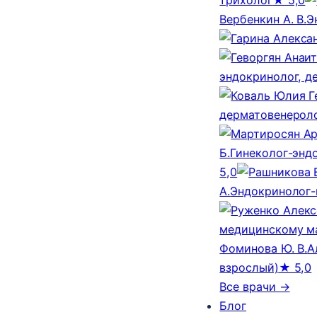
Вербенкин А. В.
Э
эндокринолог, д
дерматовенероло
Б.
Гинеколог-эндо
5,0
А.
Эндокринолог-
медицинскому м
Фоминова Ю. В.
А
взрослый)
★ 5,0
Все врачи →
Блог