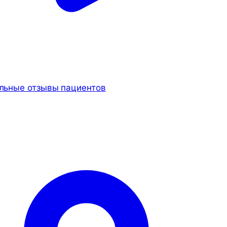
льные отзывы пациентов