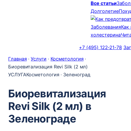
Все статьи
Забол
Долголетие
Поху
Заболевания
Как
холестерина
Чит
+7 (495) 122-21-78
За
Главная
·
Услуги
·
Косметология
·
Биоревитализация Revi Silk (2 мл)
УСЛУГА
Косметология · Зеленоград
Биоревитализация
Revi Silk (2 мл) в
Зеленограде