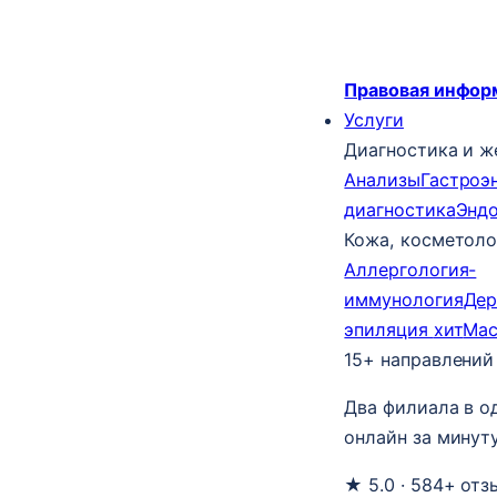
Правовая инфор
Услуги
Диагностика и ж
Анализы
Гастроэ
диагностика
Энд
Кожа, косметоло
Аллергология-
иммунология
Дер
эпиляция
хит
Ма
15+ направлений
Два филиала в о
онлайн за минуту
★ 5.0 · 584+ отз