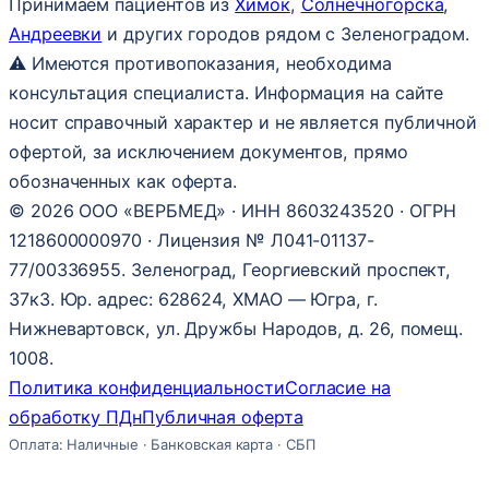
Принимаем пациентов из
Химок
,
Солнечногорска
,
Андреевки
и других городов рядом с Зеленоградом.
⚠ Имеются противопоказания, необходима
консультация специалиста. Информация на сайте
носит справочный характер и не является публичной
офертой, за исключением документов, прямо
обозначенных как оферта.
© 2026 ООО «ВЕРБМЕД» · ИНН 8603243520 · ОГРН
1218600000970 · Лицензия № Л041-01137-
77/00336955. Зеленоград, Георгиевский проспект,
37к3. Юр. адрес: 628624, ХМАО — Югра, г.
Нижневартовск, ул. Дружбы Народов, д. 26, помещ.
1008.
Политика конфиденциальности
Согласие на
обработку ПДн
Публичная оферта
Оплата: Наличные · Банковская карта · СБП