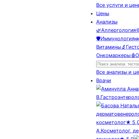
Все услуги и це
Цены
Анализы
🌿
Аллергология

🛡️
Иммунология

Витамины
🔬
Гист
Онкомаркеры
🩸
О
Все анализы и ц
Врачи
В.
Гастроэнтерол
дерматовенероло
косметолог
★ 5,
А.
Косметолог, д
трихолог
★ 5,0