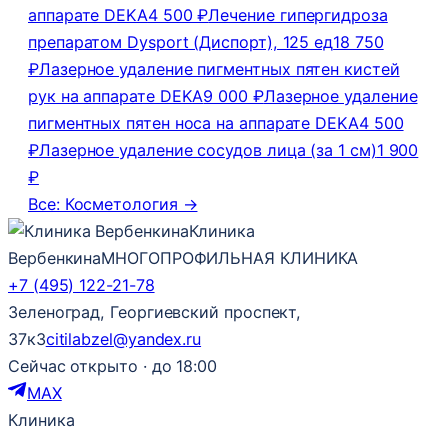
аппарате DEKA
4 500 ₽
Лечение гипергидроза
препаратом Dysport (Диспорт), 125 ед
18 750
₽
Лазерное удаление пигментных пятен кистей
рук на аппарате DEKA
9 000 ₽
Лазерное удаление
пигментных пятен носа на аппарате DEKA
4 500
₽
Лазерное удаление сосудов лица (за 1 см)
1 900
₽
Все: Косметология →
Клиника
Вербенкина
МНОГОПРОФИЛЬНАЯ КЛИНИКА
+7 (495) 122-21-78
Зеленоград, Георгиевский проспект,
37к3
citilabzel@yandex.ru
Сейчас открыто · до 18:00
MAX
Клиника