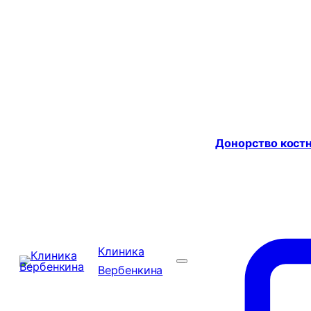
Донорство костн
Клиника
Вербенкина