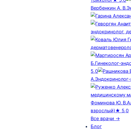
Вербенкин А. В.
Э
эндокринолог, д
дерматовенероло
Б.
Гинеколог-эндо
5,0
А.
Эндокринолог-
медицинскому м
Фоминова Ю. В.
А
взрослый)
★ 5,0
Все врачи →
Блог