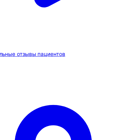
льные отзывы пациентов