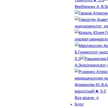
Вербенкин А. В.
Э
эндокринолог, д
дерматовенероло
Б.
Гинеколог-эндо
5,0
А.
Эндокринолог-
медицинскому м
Фоминова Ю. В.
А
взрослый)
★ 5,0
Все врачи →
Блог