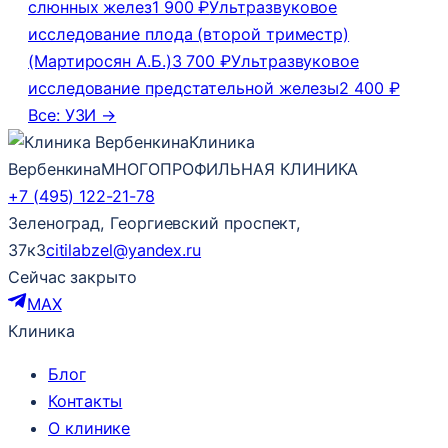
слюнных желез
1 900 ₽
Ультразвуковое
исследование плода (второй триместр)
(Мартиросян А.Б.)
3 700 ₽
Ультразвуковое
исследование предстательной железы
2 400 ₽
Все: УЗИ →
Клиника
Вербенкина
МНОГОПРОФИЛЬНАЯ КЛИНИКА
+7 (495) 122-21-78
Зеленоград, Георгиевский проспект,
37к3
citilabzel@yandex.ru
Сейчас закрыто
MAX
Клиника
Блог
Контакты
О клинике