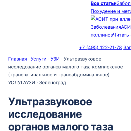
Все статьи
Забол
Похудение и ме
Заболевания
АСИ
поллиноз
Читать
+7 (495) 122-21-78
За
Главная
·
Услуги
·
УЗИ
·
Ультразвуковое
исследование органов малого таза комплексное
(трансвагинальное и трансабдоминальное)
УСЛУГА
УЗИ · Зеленоград
Ультразвуковое
исследование
органов малого таза