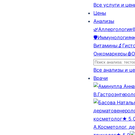
Все услуги и це
Цены
Анализы
🌿
Аллергология

🛡️
Иммунология

Витамины
🔬
Гист
Онкомаркеры
🩸
О
Все анализы и ц
Врачи
В.
Гастроэнтерол
дерматовенероло
косметолог
★ 5,
А.
Косметолог, д
трихолог
★ 5,0