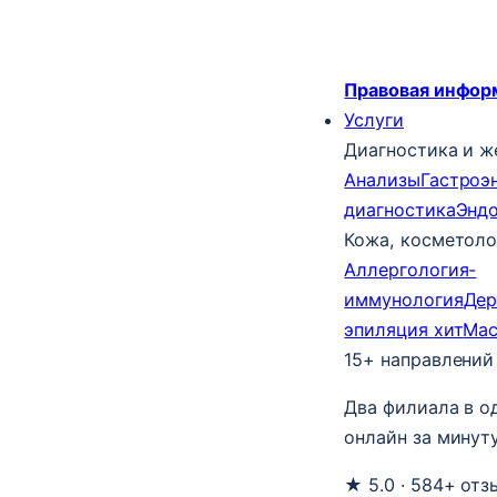
Правовая инфор
Услуги
Диагностика и ж
Анализы
Гастроэ
диагностика
Энд
Кожа, косметоло
Аллергология-
иммунология
Дер
эпиляция
хит
Ма
15+ направлений
Два филиала в о
онлайн за минуту
★ 5.0 · 584+ отз