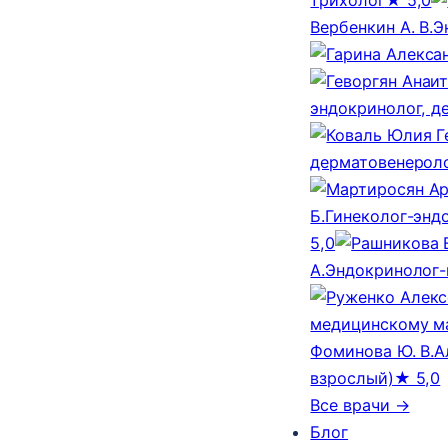
Вербенкин А. В.
Э
эндокринолог, д
дерматовенероло
Б.
Гинеколог-эндо
5,0
А.
Эндокринолог-
медицинскому м
Фоминова Ю. В.
А
взрослый)
★ 5,0
Все врачи →
Блог