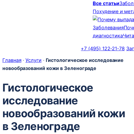
Все статьи
Забол
Похудение и ме
Заболевания
Поч
диагностика
Чита
+7 (495) 122-21-78
За
Главная
·
Услуги
·
Гистологическое исследование
новообразований кожи в Зеленограде
Гистологическое
исследование
новообразований кожи
в Зеленограде