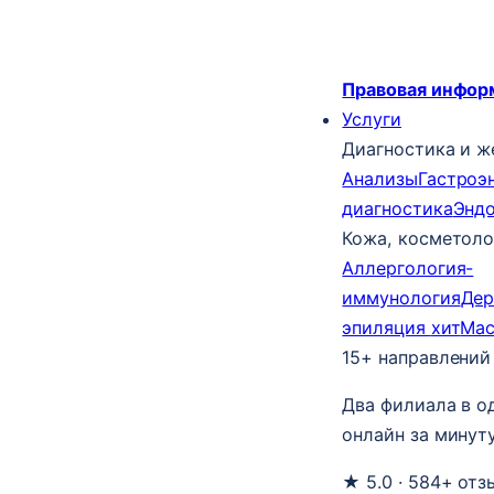
Правовая инфор
Услуги
Диагностика и ж
Анализы
Гастроэ
диагностика
Энд
Кожа, косметоло
Аллергология-
иммунология
Дер
эпиляция
хит
Ма
15+ направлений
Два филиала в о
онлайн за минуту
★ 5.0 · 584+ отз