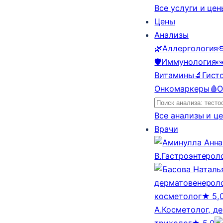
Все услуги и це
Цены
Анализы
🌿
Аллергология

🛡️
Иммунология

Витамины
🔬
Гист
Онкомаркеры
🩸
О
Все анализы и ц
Врачи
В.
Гастроэнтерол
дерматовенероло
косметолог
★ 5,
А.
Косметолог, д
трихолог
★ 5,0