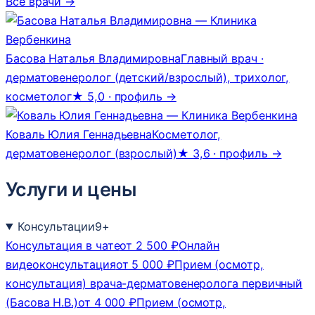
Все врачи →
Басова Наталья Владимировна
Главный врач ·
дерматовенеролог (детский/взрослый), трихолог,
косметолог
★ 5,0 · профиль →
Коваль Юлия Геннадьевна
Косметолог,
дерматовенеролог (взрослый)
★ 3,6 · профиль →
Услуги и цены
Консультации
9
+
Консультация в чате
от 2 500 ₽
Онлайн
видеоконсультация
от 5 000 ₽
Прием (осмотр,
консультация) врача-дерматовенеролога первичный
(Басова Н.В.)
от 4 000 ₽
Прием (осмотр,