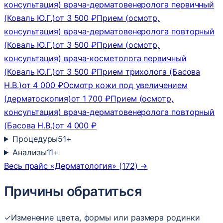
консультация) врача-дерматовенеролога первичный
(Коваль Ю.Г.)
от 3 500 ₽
Прием (осмотр,
консультация) врача-дерматовенеролога повторный
(Коваль Ю.Г.)
от 3 500 ₽
Прием (осмотр,
консультация) врача-косметолога первичный
(Коваль Ю.Г.)
от 3 500 ₽
Прием трихолога (Басова
Н.В.)
от 4 000 ₽
Осмотр кожи под увеличением
(дерматоскопия)
от 1 700 ₽
Прием (осмотр,
консультация) врача-дерматовенеролога повторный
(Басова Н.В.)
от 4 000 ₽
Процедуры
51
+
Анализы
11
+
Весь прайс «Дерматология» (172) →
Причины обратиться
✓
Изменение цвета, формы или размера родинки