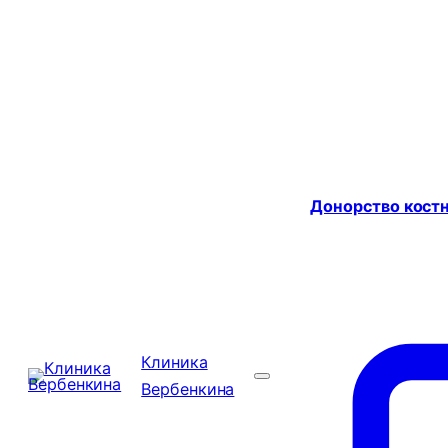
Донорство костн
Клиника
Вербенкина