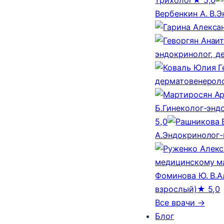
Вербенкин А. В.
Э
эндокринолог, д
дерматовенероло
Б.
Гинеколог-эндо
5,0
А.
Эндокринолог-
медицинскому м
Фоминова Ю. В.
А
взрослый)
★ 5,0
Все врачи →
Блог