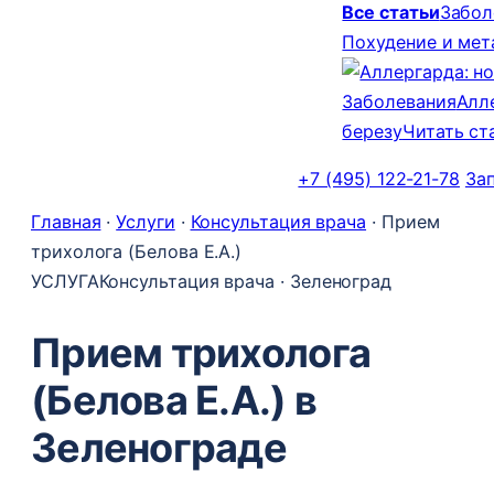
Все статьи
Забол
Похудение и ме
Заболевания
Алл
березу
Читать ст
+7 (495) 122-21-78
За
Главная
·
Услуги
·
Консультация врача
·
Прием
трихолога (Белова Е.А.)
УСЛУГА
Консультация врача · Зеленоград
Прием трихолога
(Белова Е.А.) в
Зеленограде