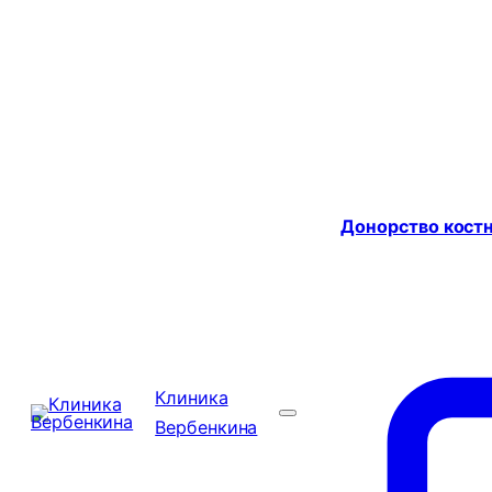
Донорство костн
Клиника
Вербенкина