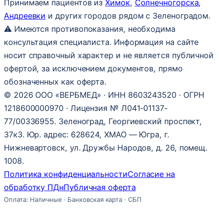
Принимаем пациентов из
Химок
,
Солнечногорска
,
Андреевки
и других городов рядом с Зеленоградом.
⚠ Имеются противопоказания, необходима
консультация специалиста. Информация на сайте
носит справочный характер и не является публичной
офертой, за исключением документов, прямо
обозначенных как оферта.
© 2026 ООО «ВЕРБМЕД» · ИНН 8603243520 · ОГРН
1218600000970 · Лицензия № Л041-01137-
77/00336955. Зеленоград, Георгиевский проспект,
37к3. Юр. адрес: 628624, ХМАО — Югра, г.
Нижневартовск, ул. Дружбы Народов, д. 26, помещ.
1008.
Политика конфиденциальности
Согласие на
обработку ПДн
Публичная оферта
Оплата: Наличные · Банковская карта · СБП