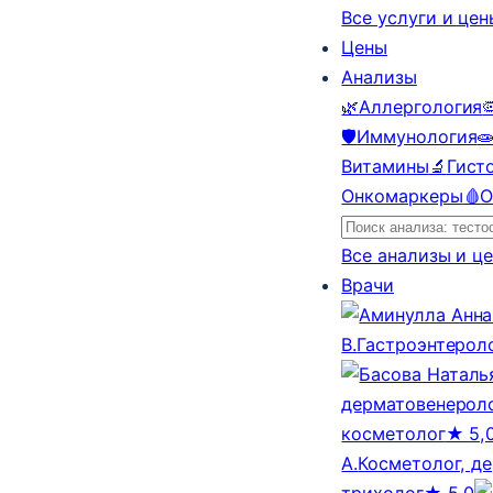
Все услуги и це
Цены
Анализы
🌿
Аллергология

🛡️
Иммунология

Витамины
🔬
Гист
Онкомаркеры
🩸
О
Все анализы и ц
Врачи
В.
Гастроэнтерол
дерматовенероло
косметолог
★ 5,
А.
Косметолог, д
трихолог
★ 5,0