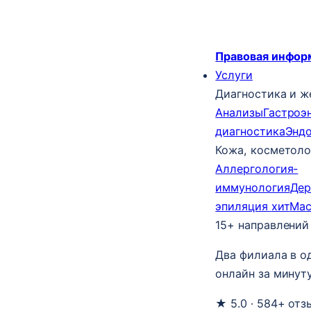
Правовая инфор
Услуги
Диагностика и ж
Анализы
Гастроэ
диагностика
Энд
Кожа, косметоло
Аллергология-
иммунология
Дер
эпиляция
хит
Ма
15+ направлений
Два филиала в о
онлайн за минуту
★ 5.0 · 584+ отз