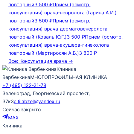
повторный
3 500 ₽
Прием (осмотр,
консультация) врача-невролога (Гарина А.И.)
повторный
3 500 ₽
Прием (осмотр,
консультация) врача-дерматовенеролога
повторный (Коваль Ю.Г.)
3 500 ₽
Прием (осмотр,
консультация) врача-акушера-гинеколога
повторный (Мартиросян А.Б.)
3 800 ₽
Все: Консультация врача →
Клиника
Вербенкина
МНОГОПРОФИЛЬНАЯ КЛИНИКА
+7 (495) 122-21-78
Зеленоград, Георгиевский проспект,
37к3
citilabzel@yandex.ru
Сейчас закрыто
MAX
Клиника