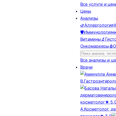
Все услуги и це
Цены
Анализы
🌿
Аллергология

🛡️
Иммунология

Витамины
🔬
Гист
Онкомаркеры
🩸
О
Все анализы и ц
Врачи
В.
Гастроэнтерол
дерматовенероло
косметолог
★ 5,
А.
Косметолог, д
трихолог
★ 5,0