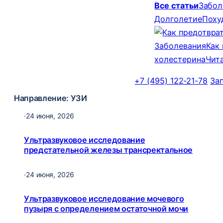
Все статьи
Забол
Долголетие
Поху
Заболевания
Как
холестерина
Чит
+7 (495) 122-21-78
За
Направление:
УЗИ
·
24 июня, 2026
Ультразвуковое исследование
предстательной железы трансректальное
·
24 июня, 2026
Ультразвуковое исследование мочевого
пузыря с определением остаточной мочи