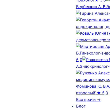
Вербенкин А. В.
Э
эндокринолог, д
дерматовенероло
Б.
Гинеколог-эндо
5,0
А.
Эндокринолог-
медицинскому м
Фоминова Ю. В.
А
взрослый)
★ 5,0
Все врачи →
Блог