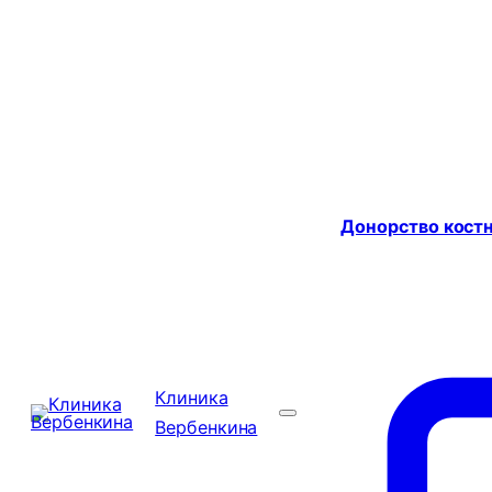
Донорство костн
Клиника
Вербенкина