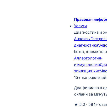
Правовая инфор
Услуги
Диагностика и ж
Анализы
Гастроэ
диагностика
Энд
Кожа, косметоло
Аллергология-
иммунология
Дер
эпиляция
хит
Ма
15+ направлений
Два филиала в о
онлайн за минуту
★ 5.0 · 584+ отз