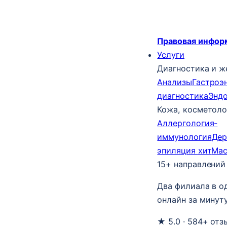
Правовая инфор
Услуги
Диагностика и ж
Анализы
Гастроэ
диагностика
Энд
Кожа, косметоло
Аллергология-
иммунология
Дер
эпиляция
хит
Ма
15+ направлений
Два филиала в о
онлайн за минуту
★ 5.0 · 584+ отз