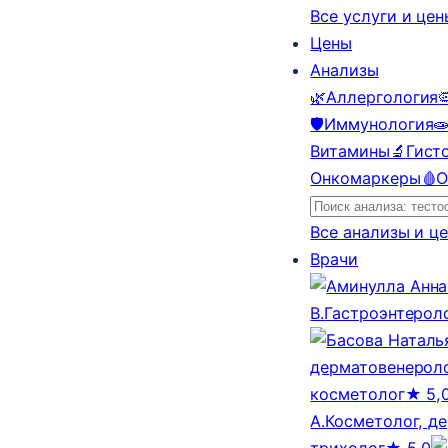
Все услуги и це
Цены
Анализы
🌿
Аллергология

🛡️
Иммунология

Витамины
🔬
Гист
Онкомаркеры
🩸
О
Все анализы и ц
Врачи
В.
Гастроэнтерол
дерматовенероло
косметолог
★ 5,
А.
Косметолог, д
трихолог
★ 5,0