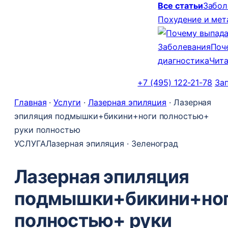
Все статьи
Забол
Похудение и ме
Заболевания
Поч
диагностика
Чита
+7 (495) 122-21-78
За
Главная
·
Услуги
·
Лазерная эпиляция
·
Лазерная
эпиляция подмышки+бикини+ноги полностью+
руки полностью
УСЛУГА
Лазерная эпиляция · Зеленоград
Лазерная эпиляция
подмышки+бикини+но
полностью+ руки