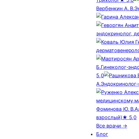
Вербенкин А. В.
Э
эндокринолог, д
дерматовенероло
Б.
Гинеколог-эндо
5,0
А.
Эндокринолог-
медицинскому м
Фоминова Ю. В.
А
взрослый)
★ 5,0
Все врачи →
Блог