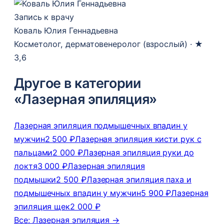
Запись к врачу
Коваль Юлия Геннадьевна
Косметолог, дерматовенеролог (взрослый) ·
★
3,6
Другое в категории
«Лазерная эпиляция»
Лазерная эпиляция подмышечных впадин у
мужчин
2 500 ₽
Лазерная эпиляция кисти рук с
пальцами
2 000 ₽
Лазерная эпиляция руки до
локтя
3 000 ₽
Лазерная эпиляция
подмышки
2 500 ₽
Лазерная эпиляция паха и
подмышечных впадин у мужчин
5 900 ₽
Лазерная
эпиляция щек
2 000 ₽
Все: Лазерная эпиляция →