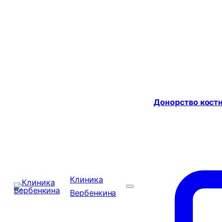
Донорство костн
Клиника
Вербенкина