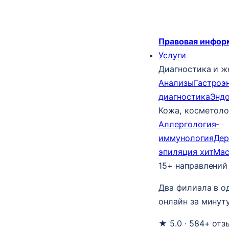
Правовая инфор
Услуги
Диагностика и ж
Анализы
Гастроэ
диагностика
Энд
Кожа, косметоло
Аллергология-
иммунология
Дер
эпиляция
хит
Ма
15+ направлений
Два филиала в о
онлайн за минуту
★ 5.0 · 584+ отз