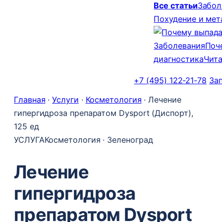
Все статьи
Забол
Похудение и ме
Заболевания
Поч
диагностика
Чита
+7 (495) 122-21-78
За
Главная
·
Услуги
·
Косметология
·
Лечение
гипергидроза препаратом Dysport (Диспорт),
125 ед
УСЛУГА
Косметология · Зеленоград
Лечение
гипергидроза
препаратом Dysport