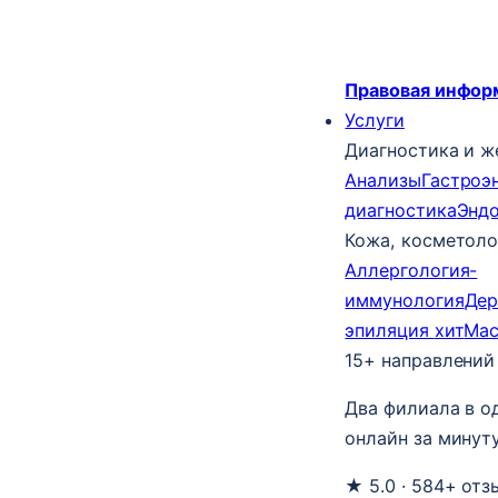
Правовая инфор
Услуги
Диагностика и ж
Анализы
Гастроэ
диагностика
Энд
Кожа, косметоло
Аллергология-
иммунология
Дер
эпиляция
хит
Ма
15+ направлений
Два филиала в о
онлайн за минуту
★ 5.0 · 584+ отз