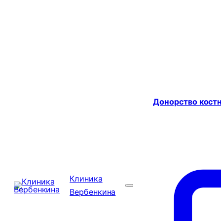
Донорство костн
Клиника
Вербенкина