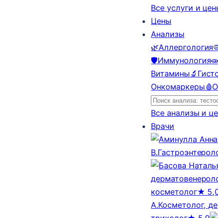
Все услуги и це
Цены
Анализы
🌿
Аллергология

🛡️
Иммунология

Витамины
🔬
Гист
Онкомаркеры
🩸
О
Все анализы и ц
Врачи
В.
Гастроэнтерол
дерматовенероло
косметолог
★ 5,
А.
Косметолог, д
трихолог
★ 5,0