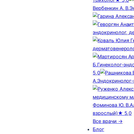
Вербенкин А. В.
Э
эндокринолог, д
дерматовенероло
Б.
Гинеколог-эндо
5,0
А.
Эндокринолог-
медицинскому м
Фоминова Ю. В.
А
взрослый)
★ 5,0
Все врачи →
Блог