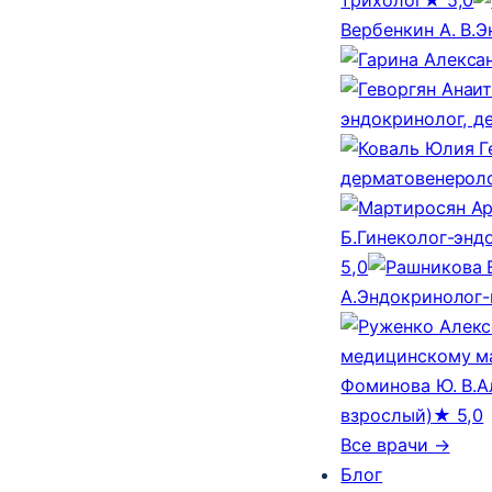
Вербенкин А. В.
Э
эндокринолог, д
дерматовенероло
Б.
Гинеколог-эндо
5,0
А.
Эндокринолог-
медицинскому м
Фоминова Ю. В.
А
взрослый)
★ 5,0
Все врачи →
Блог