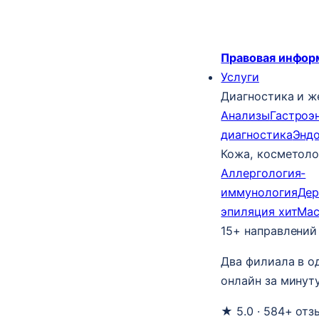
Правовая инфор
Услуги
Диагностика и ж
Анализы
Гастроэ
диагностика
Энд
Кожа, косметоло
Аллергология-
иммунология
Дер
эпиляция
хит
Ма
15+ направлений
Два филиала в о
онлайн за минуту
★ 5.0 · 584+ отз