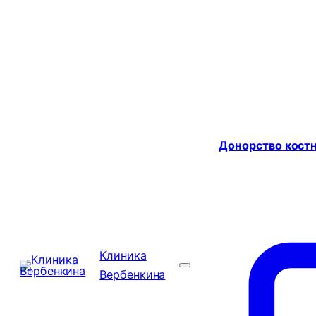
Донорство костн
Клиника
Вербенкина