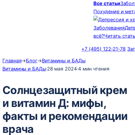
Все статьи
Забол
Похудение и ме
Заболевания
Деп
всё?
Читать стат
+7 (495) 122-21-78
За
Главная
→
Блог
→
Витамины и БАДы
Витамины и БАДы
·
28 мая 2024
·
4 мин чтения
Солнцезащитный крем
и витамин Д: мифы,
факты и рекомендации
врача