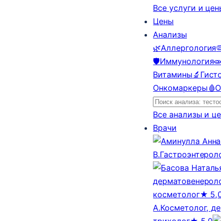
Все услуги и це
Цены
Анализы
🌿
Аллергология

🛡️
Иммунология

Витамины
🔬
Гист
Онкомаркеры
🩸
О
Все анализы и ц
Врачи
В.
Гастроэнтерол
дерматовенероло
косметолог
★ 5,
А.
Косметолог, д
трихолог
★ 5,0