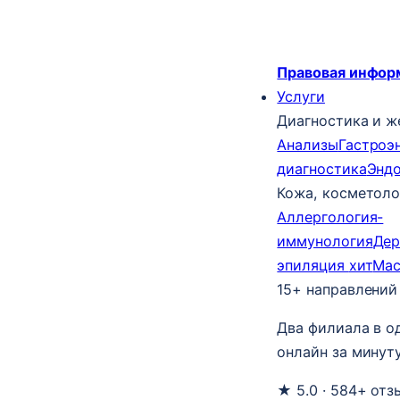
Правовая инфор
Услуги
Диагностика и ж
Анализы
Гастроэ
диагностика
Энд
Кожа, косметоло
Аллергология-
иммунология
Дер
эпиляция
хит
Ма
15+ направлений
Два филиала в о
онлайн за минуту
★ 5.0 · 584+ отз