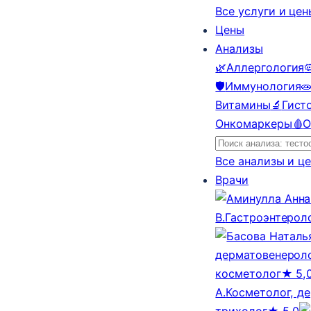
Все услуги и це
Цены
Анализы
🌿
Аллергология

🛡️
Иммунология

Витамины
🔬
Гист
Онкомаркеры
🩸
О
Все анализы и ц
Врачи
В.
Гастроэнтерол
дерматовенероло
косметолог
★ 5,
А.
Косметолог, д
трихолог
★ 5,0