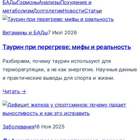
БАДы
Гормоны
Анализы
Похудение и
метаболизм
Долголетие
Новости
Статьи
Витамины и БАДы
7 Июл 2026
Таурин при перегреве: мифы и реальность
Разбираем, почему таурин используют для
терморегуляции, а не как энергетик. Научные данные
и практические выводы для спорта и жизни.
Читать
→
Заболевания
18 Ноя 2025