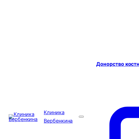
Донорство костн
Клиника
Вербенкина