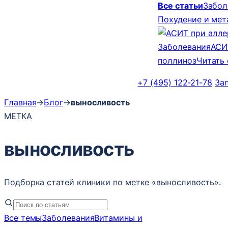
Все статьи
Забол
Похудение и ме
Заболевания
АСИ
поллиноз
Читать
+7 (495) 122-21-78
За
Главная
→
Блог
→
выносливость
МЕТКА
выносливость
Подборка статей клиники по метке «выносливость».
Все темы
Заболевания
Витамины и