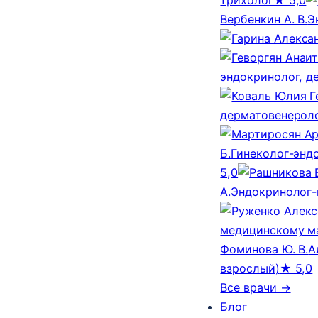
Вербенкин А. В.
Э
эндокринолог, д
дерматовенероло
Б.
Гинеколог-эндо
5,0
А.
Эндокринолог-
медицинскому м
Фоминова Ю. В.
А
взрослый)
★ 5,0
Все врачи →
Блог