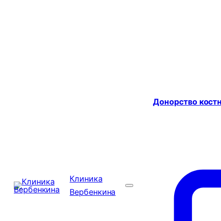
Донорство костн
Клиника
Вербенкина