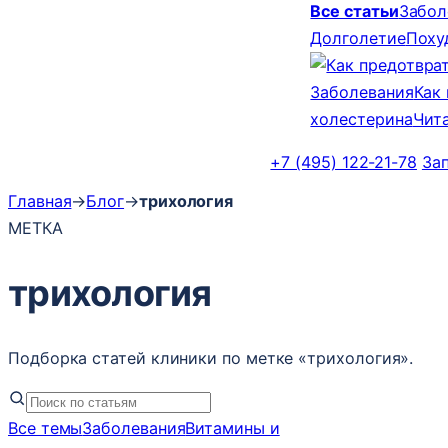
Все статьи
Забол
Долголетие
Поху
Заболевания
Как
холестерина
Чит
+7 (495) 122-21-78
За
Главная
→
Блог
→
трихология
МЕТКА
трихология
Подборка статей клиники по метке «трихология».
Все темы
Заболевания
Витамины и