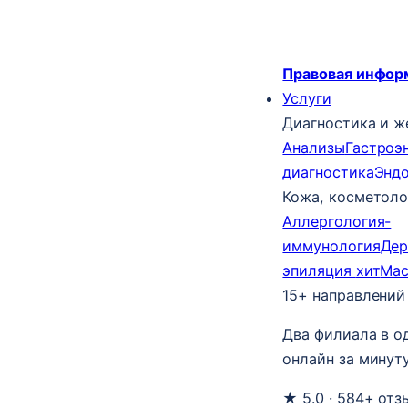
Правовая инфор
Услуги
Диагностика и ж
Анализы
Гастроэ
диагностика
Энд
Кожа, косметоло
Аллергология-
иммунология
Дер
эпиляция
хит
Ма
15+ направлений
Два филиала в о
онлайн за минуту
★ 5.0 · 584+ отз