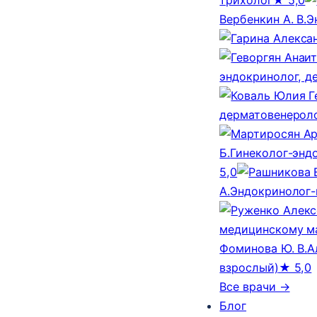
Вербенкин А. В.
Э
эндокринолог, д
дерматовенероло
Б.
Гинеколог-эндо
5,0
А.
Эндокринолог-
медицинскому м
Фоминова Ю. В.
А
взрослый)
★ 5,0
Все врачи →
Блог