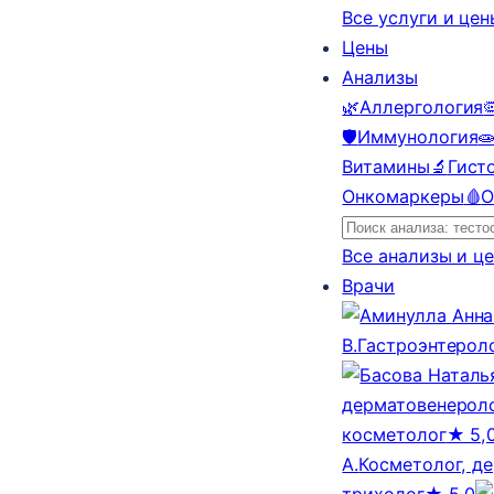
Все услуги и це
Цены
Анализы
🌿
Аллергология

🛡️
Иммунология

Витамины
🔬
Гист
Онкомаркеры
🩸
О
Все анализы и ц
Врачи
В.
Гастроэнтерол
дерматовенероло
косметолог
★ 5,
А.
Косметолог, д
трихолог
★ 5,0