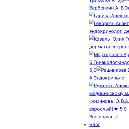
Вербенкин А. В.
Э
эндокринолог, д
дерматовенероло
Б.
Гинеколог-эндо
5,0
А.
Эндокринолог-
медицинскому м
Фоминова Ю. В.
А
взрослый)
★ 5,0
Все врачи →
Блог