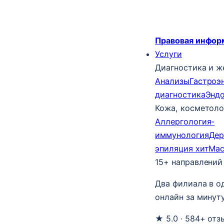
Правовая инфор
Услуги
Диагностика и ж
Анализы
Гастроэ
диагностика
Энд
Кожа, косметоло
Аллергология-
иммунология
Дер
эпиляция
хит
Ма
15+ направлений
Два филиала в о
онлайн за минуту
★ 5.0 · 584+ отз