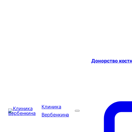
Донорство костн
Клиника
Вербенкина