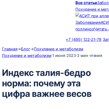
Все статьи
Забол
Похудение и ме
Заболевания
АСИ
поллиноз
Читать
+7 (495) 122-21-78
За
Главная
→
Блог
→
Похудение и метаболизм
Похудение и метаболизм
·
1 июня 2023
·
3 мин чтения
Индекс талия-бедро
норма: почему эта
цифра важнее весов