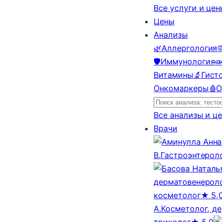
Все услуги и це
Цены
Анализы
🌿
Аллергология

🛡️
Иммунология

Витамины
🔬
Гист
Онкомаркеры
🩸
О
Все анализы и ц
Врачи
В.
Гастроэнтерол
дерматовенероло
косметолог
★ 5,
А.
Косметолог, д
трихолог
★ 5,0