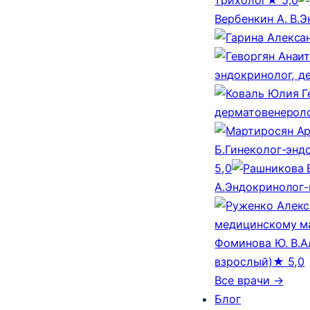
Вербенкин А. В.
Э
эндокринолог, д
дерматовенероло
Б.
Гинеколог-эндо
5,0
А.
Эндокринолог-
медицинскому м
Фоминова Ю. В.
А
взрослый)
★ 5,0
Все врачи →
Блог