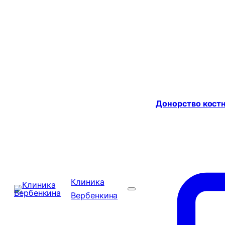
Донорство костн
Клиника
Вербенкина