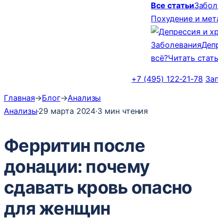
Все статьи
Забол
Похудение и ме
Заболевания
Деп
всё?
Читать стат
+7 (495) 122-21-78
За
Главная
→
Блог
→
Анализы
Анализы
·
29 марта 2024
·
3 мин чтения
Ферритин после
донации: почему
сдавать кровь опасно
для женщин