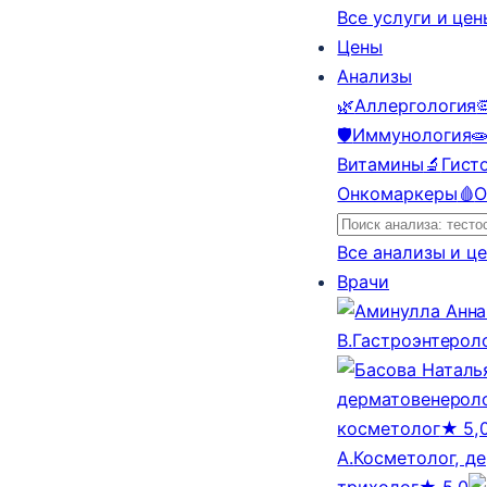
Все услуги и це
Цены
Анализы
🌿
Аллергология

🛡️
Иммунология

Витамины
🔬
Гист
Онкомаркеры
🩸
О
Все анализы и ц
Врачи
В.
Гастроэнтерол
дерматовенероло
косметолог
★ 5,
А.
Косметолог, д
трихолог
★ 5,0