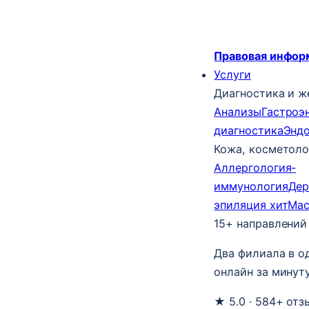
Правовая инфор
Услуги
Диагностика и ж
Анализы
Гастроэ
диагностика
Энд
Кожа, косметоло
Аллергология-
иммунология
Дер
эпиляция
хит
Ма
15+ направлений
Два филиала в о
онлайн за минуту
★ 5.0 · 584+ отз