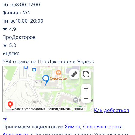
сб–вс
8:00–17:00
Филиал №2
пн–вс
10:00–20:00
★
4.9
ПроДокторов
★
5.0
Яндекс
584 отзыва на ПроДокторов и Яндекс
Как добраться
→
Принимаем пациентов из
Химок
,
Солнечногорска
,
Андреевки
и других городов рядом с Зеленоградом.