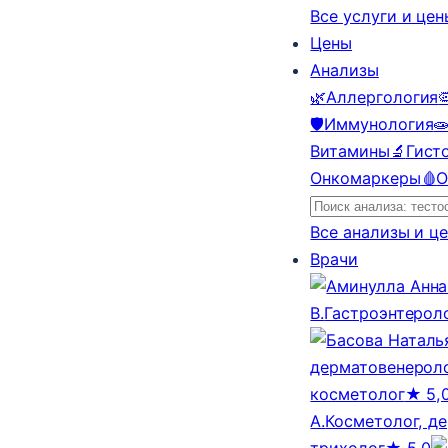
Все услуги и це
Цены
Анализы
🌿
Аллергология

🛡️
Иммунология

Витамины
🔬
Гист
Онкомаркеры
🩸
О
Все анализы и ц
Врачи
В.
Гастроэнтерол
дерматовенероло
косметолог
★ 5,
А.
Косметолог, д
трихолог
★ 5,0