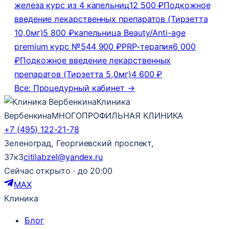
железа курс из 4 капельниц
12 500 ₽
Подкожное
введение лекарственных препаратов (Тирзетта
10,0мг)
5 800 ₽
капельница Beauty/Anti-age
premium курс №5
44 900 ₽
PRP-терапия
6 000
₽
Подкожное введение лекарственных
препаратов (Тирзетта 5,0мг)
4 600 ₽
Все: Процедурный кабинет →
Клиника
Вербенкина
МНОГОПРОФИЛЬНАЯ КЛИНИКА
+7 (495) 122-21-78
Зеленоград, Георгиевский проспект,
37к3
citilabzel@yandex.ru
Сейчас открыто · до 20:00
MAX
Клиника
Блог