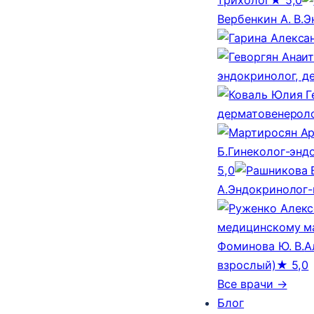
Вербенкин А. В.
Э
эндокринолог, д
дерматовенероло
Б.
Гинеколог-эндо
5,0
А.
Эндокринолог-
медицинскому м
Фоминова Ю. В.
А
взрослый)
★ 5,0
Все врачи →
Блог