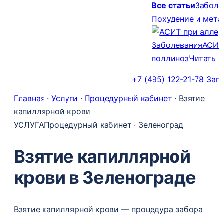
Все статьи
Забол
Похудение и ме
Заболевания
АСИ
поллиноз
Читать
+7 (495) 122-21-78
За
Главная
·
Услуги
·
Процедурный кабинет
·
Взятие
капиллярной крови
УСЛУГА
Процедурный кабинет · Зеленоград
Взятие капиллярной
крови в Зеленограде
Взятие капиллярной крови — процедура забора