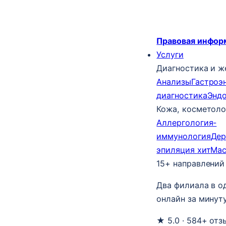
Правовая инфор
Услуги
Диагностика и ж
Анализы
Гастроэ
диагностика
Энд
Кожа, косметоло
Аллергология-
иммунология
Дер
эпиляция
хит
Ма
15+ направлений
Два филиала в о
онлайн за минуту
★ 5.0 · 584+ отз