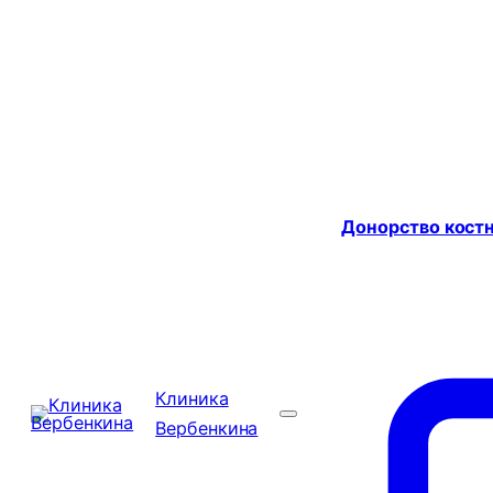
Донорство костн
Клиника
Вербенкина