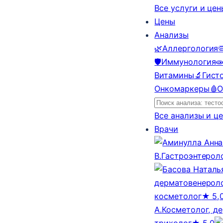
Все услуги и це
Цены
Анализы
🌿
Аллергология

🛡️
Иммунология

Витамины
🔬
Гист
Онкомаркеры
🩸
О
Все анализы и ц
Врачи
В.
Гастроэнтерол
дерматовенероло
косметолог
★ 5,
А.
Косметолог, д
трихолог
★ 5,0