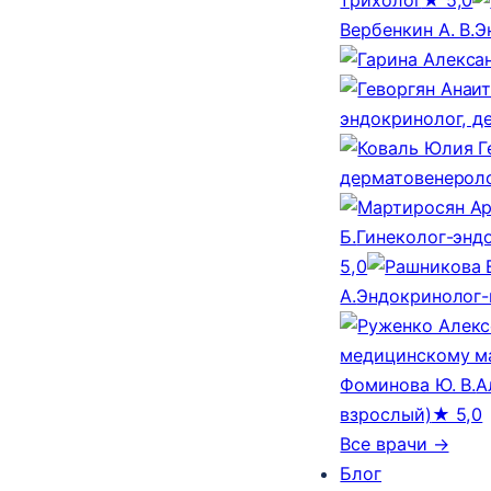
Вербенкин А. В.
Э
эндокринолог, д
дерматовенероло
Б.
Гинеколог-эндо
5,0
А.
Эндокринолог-
медицинскому м
Фоминова Ю. В.
А
взрослый)
★ 5,0
Все врачи →
Блог