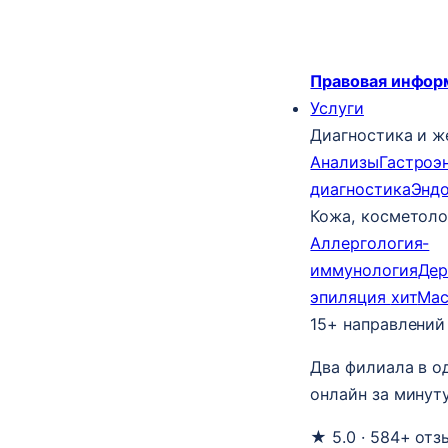
Правовая инфор
Услуги
Диагностика и ж
Анализы
Гастроэ
диагностика
Энд
Кожа, косметоло
Аллергология-
иммунология
Дер
эпиляция
хит
Ма
15+ направлений
Два филиала в о
онлайн за минуту
★ 5.0 · 584+ отз