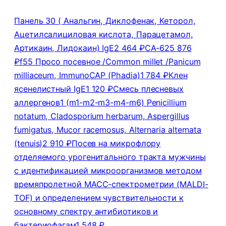
Панель 30 ( Анальгин, Диклофенак, Кеторол,
Ацетилсалициловая кислота, Парацетамол,
Артикаин, Лидокаин) IgE
2 464 ₽
СА-62
5 876
₽
f55 Просо посевное /Common millet /Panicum
milliaceum, ImmunoCAP (Phadia)
1 784 ₽
Клен
ясенелистный IgE
1 120 ₽
Смесь плесневых
аллергенов1 (m1-m2-m3-m4-m6) Penicillium
notatum, Cladosporium herbarum, Aspergillus
fumigatus, Mucor racemosus, Alternaria alternata
(tenuis)
2 910 ₽
Посев на микрофлору
отделяемого урогенитального тракта мужчины
с идентификацией микроорганизмов методом
времяпролетной МАСС-спектрометрии (MALDI-
TOF) и определением чувствительности к
основному спектру антибиотиков и
бактериофагам
1 548 ₽