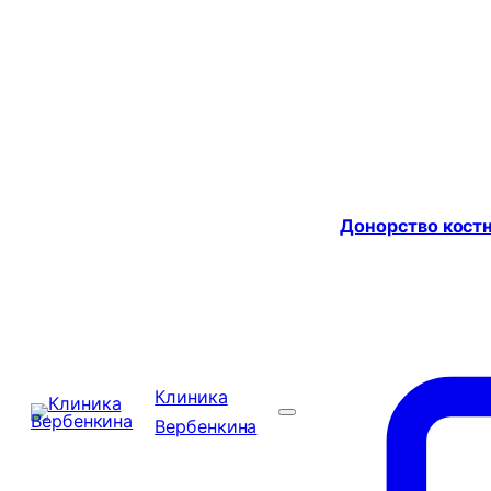
Донорство костн
Клиника
Вербенкина