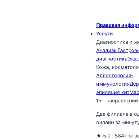
Правовая инфор
Услуги
Диагностика и ж
Анализы
Гастроэ
диагностика
Энд
Кожа, косметоло
Аллергология-
иммунология
Дер
эпиляция
хит
Ма
15+ направлений
Два филиала в о
онлайн за минуту
★ 5.0 · 584+ отз