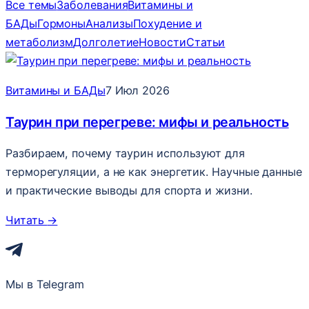
Все темы
Заболевания
Витамины и
БАДы
Гормоны
Анализы
Похудение и
метаболизм
Долголетие
Новости
Статьи
Витамины и БАДы
7 Июл 2026
Таурин при перегреве: мифы и реальность
Разбираем, почему таурин используют для
терморегуляции, а не как энергетик. Научные данные
и практические выводы для спорта и жизни.
Читать
→
Мы в Telegram