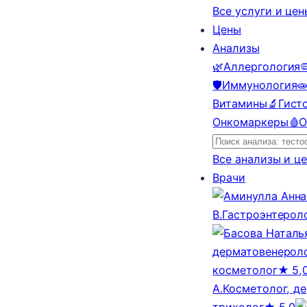
Все услуги и це
Цены
Анализы
🌿
Аллергология

🛡️
Иммунология

Витамины
🔬
Гист
Онкомаркеры
🩸
О
Все анализы и ц
Врачи
В.
Гастроэнтерол
дерматовенероло
косметолог
★ 5,
А.
Косметолог, д
трихолог
★ 5,0