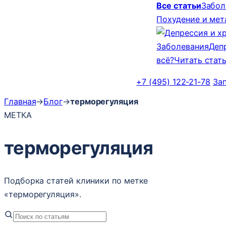
Все статьи
Забол
Похудение и ме
Заболевания
Деп
всё?
Читать стат
+7 (495) 122-21-78
За
Главная
→
Блог
→
терморегуляция
МЕТКА
терморегуляция
Подборка статей клиники по метке
«терморегуляция».