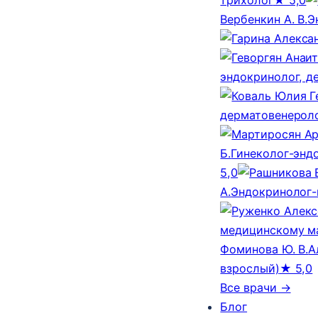
Вербенкин А. В.
Э
эндокринолог, д
дерматовенероло
Б.
Гинеколог-эндо
5,0
А.
Эндокринолог-
медицинскому м
Фоминова Ю. В.
А
взрослый)
★ 5,0
Все врачи →
Блог