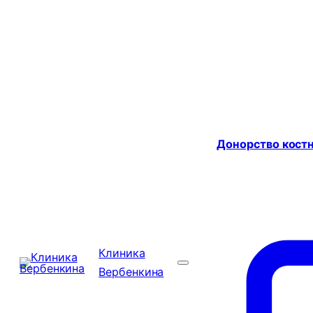
Донорство костн
Клиника
Вербенкина