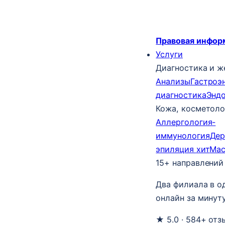
Правовая инфор
Услуги
Диагностика и ж
Анализы
Гастроэ
диагностика
Энд
Кожа, косметоло
Аллергология-
иммунология
Дер
эпиляция
хит
Ма
15+ направлений
Два филиала в о
онлайн за минуту
★ 5.0 · 584+ отз