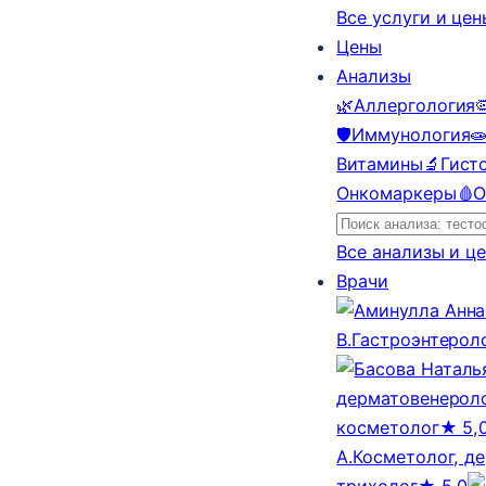
Все услуги и це
Цены
Анализы
🌿
Аллергология

🛡️
Иммунология

Витамины
🔬
Гист
Онкомаркеры
🩸
О
Все анализы и ц
Врачи
В.
Гастроэнтерол
дерматовенероло
косметолог
★ 5,
А.
Косметолог, д
трихолог
★ 5,0