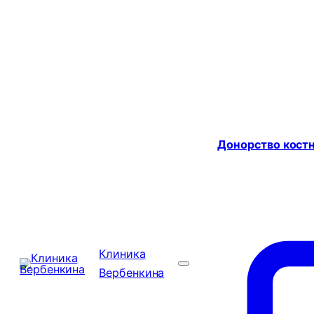
Донорство костн
Клиника
Вербенкина