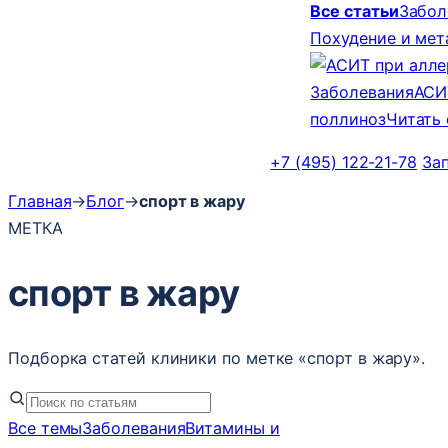
Все статьи
Забол
Похудение и ме
Заболевания
АСИ
поллиноз
Читать
+7 (495) 122-21-78
За
Главная
→
Блог
→
спорт в жару
МЕТКА
спорт в жару
Подборка статей клиники по метке «спорт в жару».
Все темы
Заболевания
Витамины и