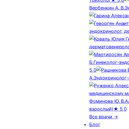
Вербенкин А. В.
Э
эндокринолог, д
дерматовенероло
Б.
Гинеколог-эндо
5,0
А.
Эндокринолог-
медицинскому м
Фоминова Ю. В.
А
взрослый)
★ 5,0
Все врачи →
Блог