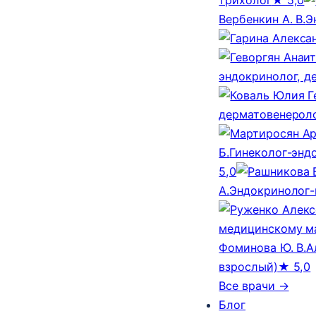
Вербенкин А. В.
Э
эндокринолог, д
дерматовенероло
Б.
Гинеколог-эндо
5,0
А.
Эндокринолог-
медицинскому м
Фоминова Ю. В.
А
взрослый)
★ 5,0
Все врачи →
Блог