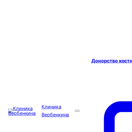
Донорство костн
Клиника
Вербенкина