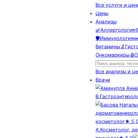
Все услуги и це
Цены
Анализы
🌿
Аллергология

🛡️
Иммунология

Витамины
🔬
Гист
Онкомаркеры
🩸
О
Все анализы и ц
Врачи
В.
Гастроэнтерол
дерматовенероло
косметолог
★ 5,
А.
Косметолог, д
трихолог
★ 5,0