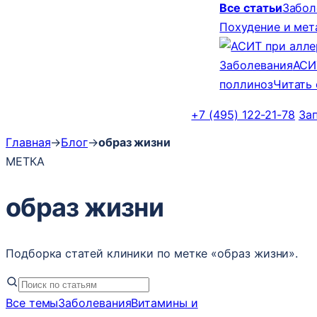
Все статьи
Забол
Похудение и ме
Заболевания
АСИ
поллиноз
Читать
+7 (495) 122-21-78
За
Главная
→
Блог
→
образ жизни
МЕТКА
образ жизни
Подборка статей клиники по метке «образ жизни».
Все темы
Заболевания
Витамины и