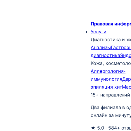
Правовая инфор
Услуги
Диагностика и ж
Анализы
Гастроэ
диагностика
Энд
Кожа, косметоло
Аллергология-
иммунология
Дер
эпиляция
хит
Ма
15+ направлений
Два филиала в о
онлайн за минуту
★ 5.0 · 584+ отз