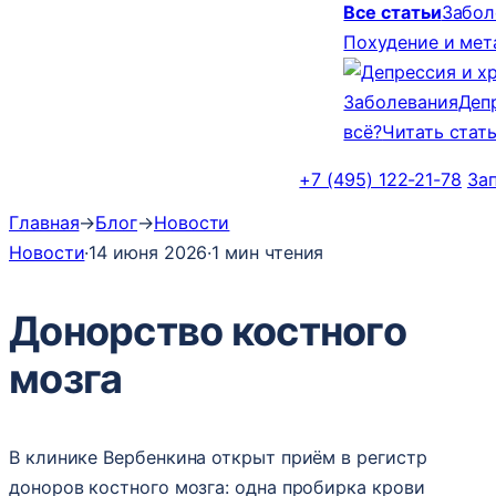
Все статьи
Забол
Похудение и ме
Заболевания
Деп
всё?
Читать стат
+7 (495) 122-21-78
За
Главная
→
Блог
→
Новости
Новости
·
14 июня 2026
·
1 мин чтения
Донорство костного
мозга
В клинике Вербенкина открыт приём в регистр
доноров костного мозга: одна пробирка крови