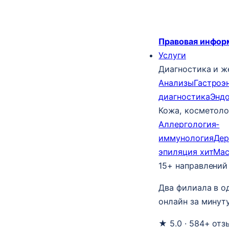
Правовая инфор
Услуги
Диагностика и ж
Анализы
Гастроэ
диагностика
Энд
Кожа, косметоло
Аллергология-
иммунология
Дер
эпиляция
хит
Ма
15+ направлений
Два филиала в о
онлайн за минуту
★ 5.0 · 584+ отз