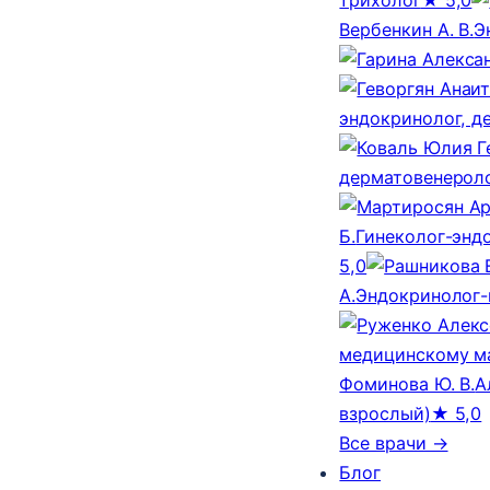
Вербенкин А. В.
Э
эндокринолог, д
дерматовенероло
Б.
Гинеколог-эндо
5,0
А.
Эндокринолог-
медицинскому м
Фоминова Ю. В.
А
взрослый)
★ 5,0
Все врачи →
Блог