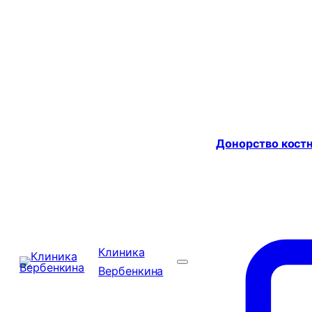
Донорство костн
Клиника
Вербенкина