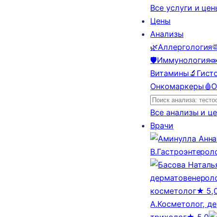
Все услуги и це
Цены
Анализы
🌿
Аллергология

🛡️
Иммунология

Витамины
🔬
Гист
Онкомаркеры
🩸
О
Все анализы и ц
Врачи
В.
Гастроэнтерол
дерматовенероло
косметолог
★ 5,
А.
Косметолог, д
трихолог
★ 5,0